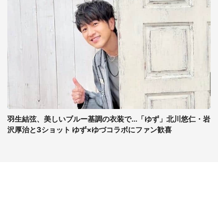
羽生結弦、美しいブルー基調の衣装で...「ゆず」北川悠仁・岩
沢厚治と3ショット ゆず×ゆづコラボにファン歓喜
コンテンツ
関連サイト
ライフ
J-CASTニュース