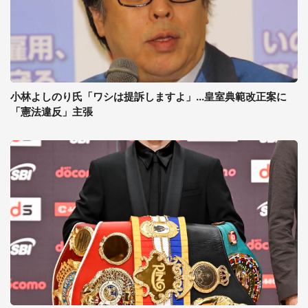
小林よしのり氏「ワシは提訴しますよ」...皇室典範改正案に
「憲法違反」主張