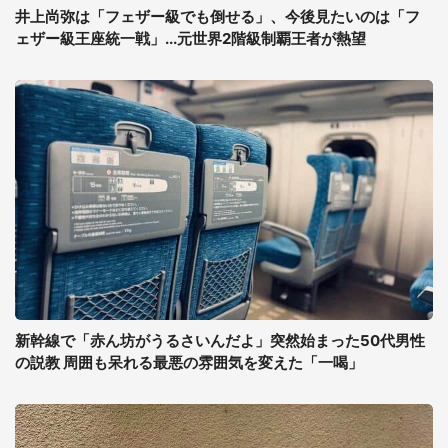
井上尚弥は「フェザー級でも倒せる」、今後見たいのは「フ
ェザー級王座統一戦」...元世界2階級制覇王者が熱望
新幹線で「赤ん坊がうるさいんだよ」突然始まった50代男性
の説教 周囲も呆れる最悪の雰囲気を変えた「一喝」