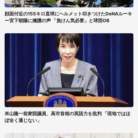
顔面付近の155キロ直球にヘルメット叩きつけたDeNAルーキ
ー宮下朝陽に擁護の声 「負けん気必要」と球団OB
米山隆一前衆院議員、高市首相の英語力を批判 「現地ではほ
ぼ全く通じない」