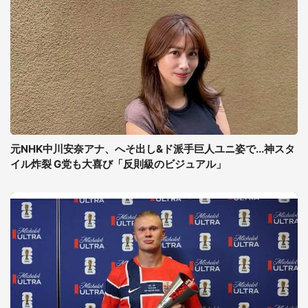
元NHK中川安奈アナ、へそ出し&ド派手巨人ユニ姿で...神スタ
イル炸裂 G党も大喜び「反則級のビジュアル」