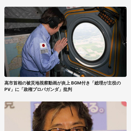
高市首相の被災地視察動画が炎上 BGM付き「総理が主役の
PV」に「政権プロパガンダ」批判