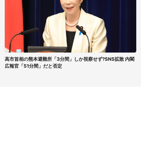
高市首相の熊本避難所「3分間」しか視察せず?SNS拡散 内閣
広報官「51分間」だと否定
コンテンツ
関連サイト
ライフ
J-CASTニュース
グルメ
J-CASTトレンド
デジタル
J-CAST会社ウォッチ