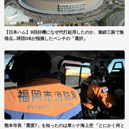
【日本ハム】9回好機になぜ代打起用したのか、連続三振で無
得点...球団OBが指摘したベンチの「選択」
熊本市長「震度7」を知ったのは東シナ海上空 「とにかく何と