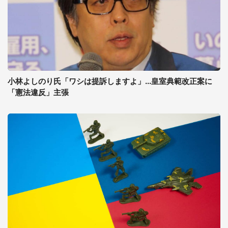
小林よしのり氏「ワシは提訴しますよ」...皇室典範改正案に
「憲法違反」主張