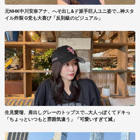
元NHK中川安奈アナ、へそ出し&ド派手巨人ユニ姿で...神スタ
イル炸裂 G党も大喜び「反則級のビジュアル」
生見愛瑠、肩出しグレーのトップスで...大人っぽくてドキっ
「ちょっといつもと雰囲気違う」「可愛いすぎて滅」