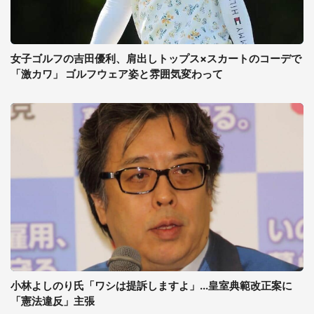
女子ゴルフの吉田優利、肩出しトップス×スカートのコーデで
「激カワ」 ゴルフウェア姿と雰囲気変わって
小林よしのり氏「ワシは提訴しますよ」...皇室典範改正案に
「憲法違反」主張