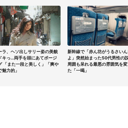
ーラ、ヘソ出しサリー姿の美貌
新幹線で「赤ん坊がうるさいん
ドキっ...両手を頭にあてポージ
よ」突然始まった50代男性の
グ 「また一段と美しく」「爽や
周囲も呆れる最悪の雰囲気を変
で魅力的」
た「一喝」
イト
サイトについて