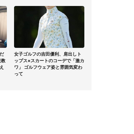
だ
女子ゴルフの吉田優利、肩出しト
説教
ップス×スカートのコーデで「激カ
え
ワ」 ゴルフウェア姿と雰囲気変わ
って