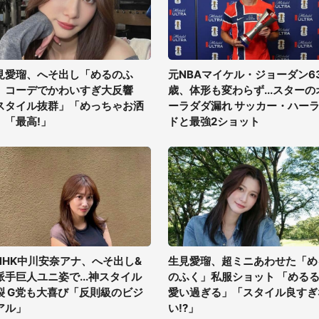
見愛瑠、へそ出し「めるのふ
元NBAマイケル・ジョーダン6
」コーデでかわいすぎ大反響
歳、体形も変わらず...スターの
スタイル抜群」「めっちゃお洒
ーラダダ漏れ サッカー・ハー
」「最高!」
ドと最強2ショット
NHK中川安奈アナ、へそ出し&
生見愛瑠、超ミニあわせた「め
派手巨人ユニ姿で...神スタイル
のふく」私服ショット 「める
裂 G党も大喜び「反則級のビジ
愛い過ぎる」「スタイル良すぎ
アル」
い!?」