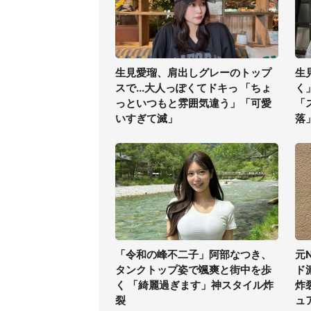
生見愛瑠、肩出しグレーのトップ
生
スで...大人っぽくてドキっ 「ちょ
く
っといつもと雰囲気違う」「可愛
「
いすぎて滅」
落
「令和の峰不二子」阿部なつき、
元
タンクトップ姿で颯爽と街中を歩
ド
く 「綺麗過ぎます」神スタイル炸
炸
裂
ュ