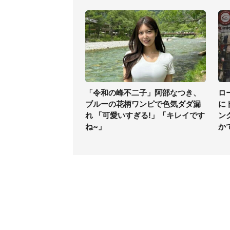
「令和の峰不二子」阿部なつき、
ロ
ブルーの花柄ワンピで色気ダダ漏
に
れ 「可愛いすぎる!」「キレイです
ン
ね~」
か
コンテンツ
関連サ