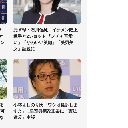
3
元卓球・石川佳純、イケメン陸上
オ
選手と2ショット 「メチャ可愛
ラン
い」「かわいい笑顔」「美男美
女」話題に
る
小林よしのり氏「ワシは提訴しま
る可
すよ」...皇室典範改正案に「憲法
な
違反」主張