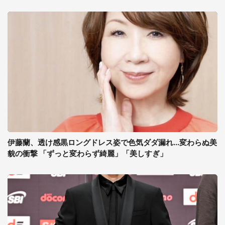
伊藤蘭、透け感黒ロングドレス姿で色気ダダ漏れ...変わらぬ美
貌の衝撃 「ずっと変わらず綺麗」「美しすぎ」