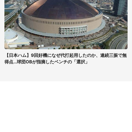
【日本ハム】9回好機になぜ代打起用したのか、連続三振で無
得点...球団OBが指摘したベンチの「選択」
コンテンツ
関連サイト
ライフ
J-CASTニュース
グルメ
J-CASTトレンド
デジタル
J-CAST会社ウォッチ