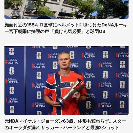
顔面付近の155キロ直球にヘルメット叩きつけたDeNAルーキ
ー宮下朝陽に擁護の声 「負けん気必要」と球団OB
元NBAマイケル・ジョーダン63歳、体形も変わらず...スター
のオーラダダ漏れ サッカー・ハーランドと最強2ショット