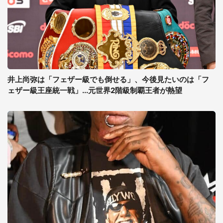
井上尚弥は「フェザー級でも倒せる」、今後見たいのは「フ
ェザー級王座統一戦」...元世界2階級制覇王者が熱望