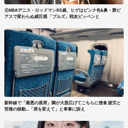
元NBAデニス・ロッドマン65歳、ヒゲはピンク色&鼻・唇ピ
アスで変わらぬ威圧感 「ブルズ」戦友ピッペンと
新幹線で「最悪の座席」隣が大股広げてこちらに侵食 疲労と
苦痛の移動...「席を変えて」と車掌に訴え