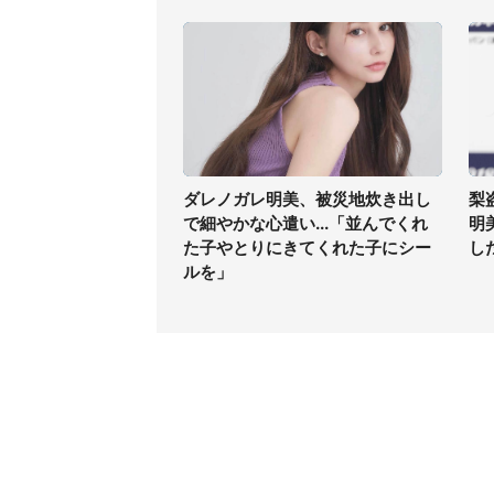
ダレノガレ明美、被災地炊き出し
梨
で細やかな心遣い...「並んでくれ
明
た子やとりにきてくれた子にシー
した
ルを」
コンテンツ
関連サ