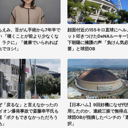
ちえみ、舌がん手術から7年半で
顔面付近の155キロ直球にヘル
い 「嘆くことが前より少なくな
ット叩きつけたDeNAルーキー
、ラクに」「健康でいられれば
下朝陽に擁護の声 「負けん気
れでヨシ!」
要」と球団OB
ぜ「戻るな」と言えなかったの
【日本ハム】9回好機になぜ代
 イオン爆発事故で斎藤幸平氏も
用したのか、連続三振で無得点..
巡「ボクもできなかっただろう
球団OBが指摘したベンチの「
あ」
択」