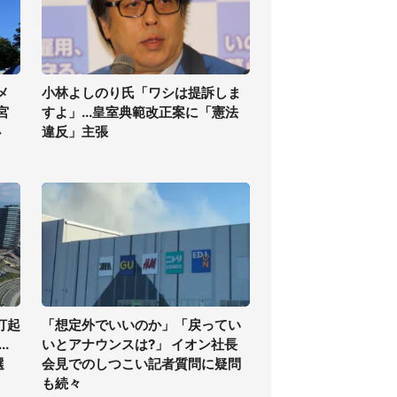
メ
小林よしのり氏「ワシは提訴しま
宮
すよ」...皇室典範改正案に「憲法
必
違反」主張
打起
「想定外でいいのか」「戻ってい
.
いとアナウンスは?」 イオン社長
選
会見でのしつこい記者質問に疑問
も続々