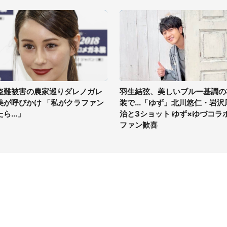
盗難被害の農家巡りダレノガレ
羽生結弦、美しいブルー基調の
美が呼びかけ 「私がクラファン
装で...「ゆず」北川悠仁・岩沢
ら...」
治と3ショット ゆず×ゆづコラ
ファン歓喜
イト
サイトについて