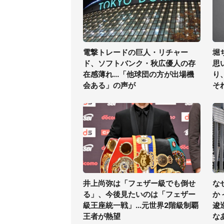
電撃トレードの巨人・リチャー
堀
ド、ソフトバンク・秋広優人の存
思
在感薄れ...「他球団の方が出場機
り
会ある」の声が
そ
井上尚弥は「フェザー級でも倒せ
な
る」、今後見たいのは「フェザー
か
級王座統一戦」...元世界2階級制覇
逡
王者が熱望
な