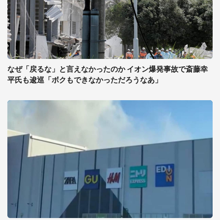
なぜ「戻るな」と言えなかったのか イオン爆発事故で斎藤幸
平氏も逡巡「ボクもできなかっただろうなあ」