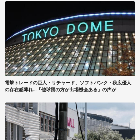
電撃トレードの巨人・リチャード、ソフトバンク・秋広優人
の存在感薄れ...「他球団の方が出場機会ある」の声が