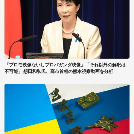
「プロモ映像ないしプロパガンダ映像」「それ以外の解釈は
不可能」 想田和弘氏、高市首相の熊本視察動画を分析