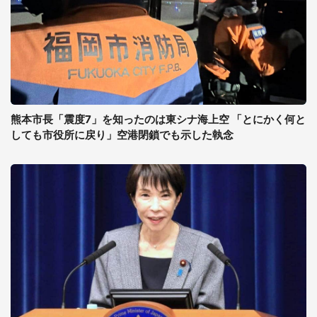
熊本市長「震度7」を知ったのは東シナ海上空 「とにかく何と
しても市役所に戻り」空港閉鎖でも示した執念