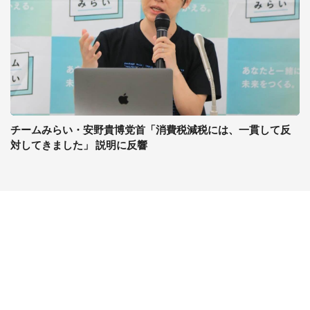
チームみらい・安野貴博党首「消費税減税には、一貫して反
対してきました」 説明に反響
コンテンツ
関連サイト
ライフ
J-CASTニュース
グルメ
J-CASTトレンド
デジタル
J-CAST会社ウォッチ