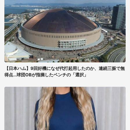
【日本ハム】9回好機になぜ代打起用したのか、連続三振で無
得点...球団OBが指摘したベンチの「選択」