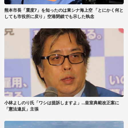
熊本市長「震度7」を知ったのは東シナ海上空 「とにかく何と
しても市役所に戻り」空港閉鎖でも示した執念
小林よしのり氏「ワシは提訴しますよ」...皇室典範改正案に
「憲法違反」主張