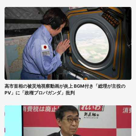
高市首相の被災地視察動画が炎上 BGM付き「総理が主役の
PV」に「政権プロパガンダ」批判