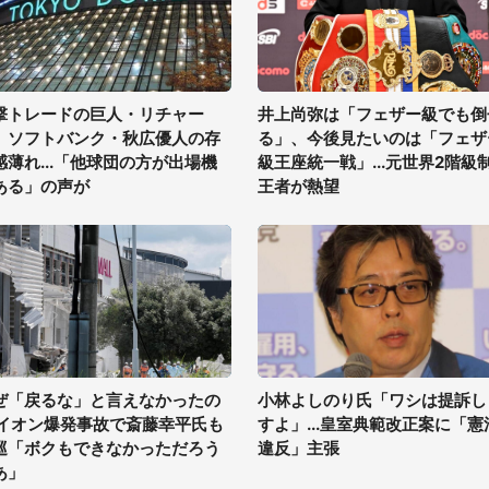
撃トレードの巨人・リチャー
井上尚弥は「フェザー級でも倒
、ソフトバンク・秋広優人の存
る」、今後見たいのは「フェザ
感薄れ...「他球団の方が出場機
級王座統一戦」...元世界2階級
ある」の声が
王者が熱望
ぜ「戻るな」と言えなかったの
小林よしのり氏「ワシは提訴し
 イオン爆発事故で斎藤幸平氏も
すよ」...皇室典範改正案に「憲
巡「ボクもできなかっただろう
違反」主張
あ」