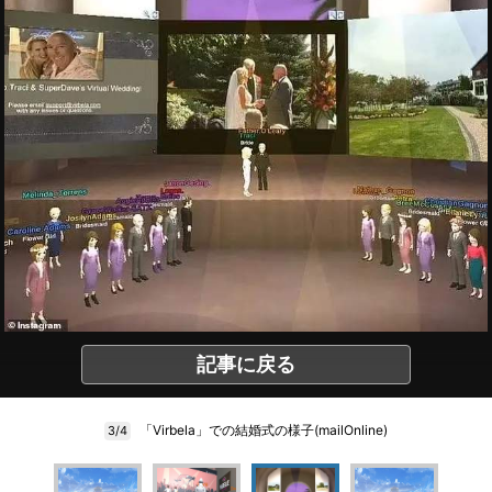
記事に戻る
「Virbela」での結婚式の様子(mailOnline)
3/4