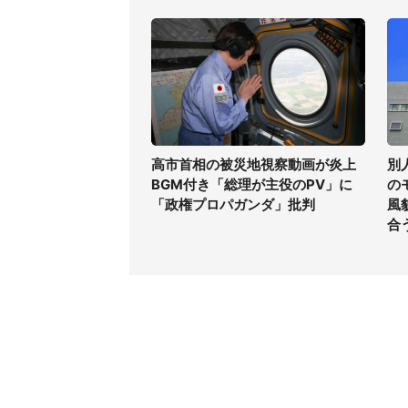
高市首相の被災地視察動画が炎上
別
BGM付き「総理が主役のPV」に
の
「政権プロパガンダ」批判
風
合
コンテンツ
関連サ