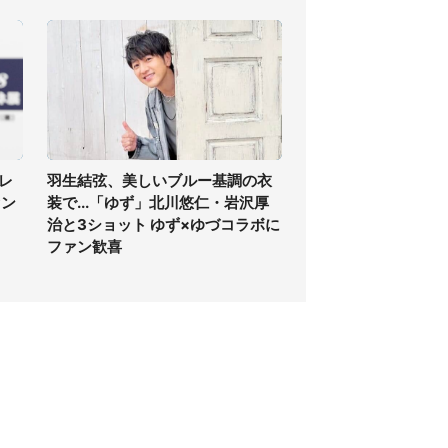
レ
羽生結弦、美しいブルー基調の衣
ァン
装で...「ゆず」北川悠仁・岩沢厚
治と3ショット ゆず×ゆづコラボに
ファン歓喜