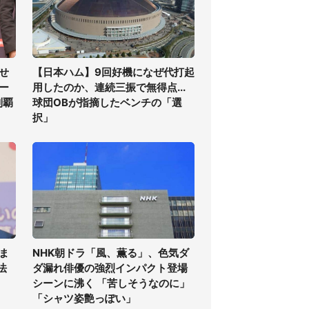
せ
【日本ハム】9回好機になぜ代打起
ー
用したのか、連続三振で無得点...
制覇
球団OBが指摘したベンチの「選
択」
ま
NHK朝ドラ「風、薫る」、色気ダ
法
ダ漏れ俳優の強烈インパクト登場
シーンに沸く 「苦しそうなのに」
「シャツ姿艶っぽい」