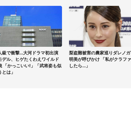
人級で衝撃...大河ドラマ初出演
梨盗難被害の農家巡りダレノガ
モデル、ヒゲたくわえワイルド
明美が呼びかけ 「私がクラフ
貌 「かっこいい!」「武将姿も似
したら...」
うとは」
イト
サイトについて