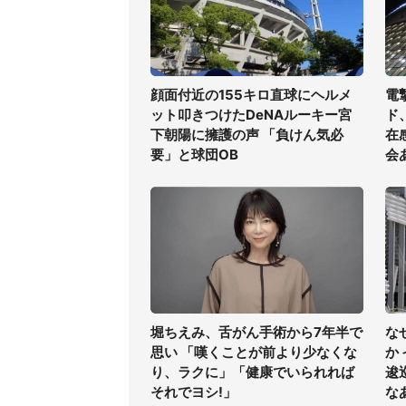
顔面付近の155キロ直球にヘルメ
電
ット叩きつけたDeNAルーキー宮
ド
下朝陽に擁護の声 「負けん気必
在
要」と球団OB
会
堀ちえみ、舌がん手術から7年半で
な
思い 「嘆くことが前より少なくな
か
り、ラクに」「健康でいられれば
逡
それでヨシ!」
な