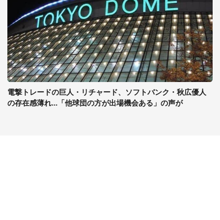
電撃トレードの巨人・リチャード、ソフトバンク・秋広優人
の存在感薄れ...「他球団の方が出場機会ある」の声が
コンテンツ
関連サイト
ライフ
J-CASTニュース
グルメ
J-CASTトレンド
デジタル
J-CAST会社ウォッチ