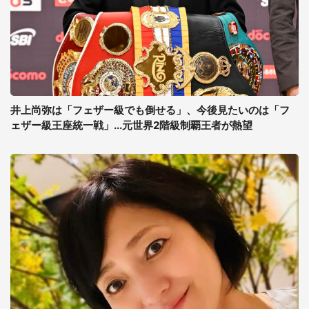
井上尚弥は「フェザー級でも倒せる」、今後見たいのは「フ
ェザー級王座統一戦」...元世界2階級制覇王者が熱望