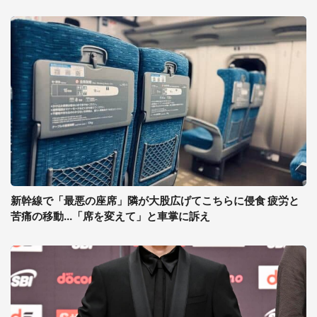
新幹線で「最悪の座席」隣が大股広げてこちらに侵食 疲労と
苦痛の移動...「席を変えて」と車掌に訴え