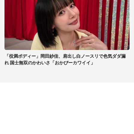
「役満ボディー」岡田紗佳、肩出し白ノースリで色気ダダ漏
れ 国士無双のかわいさ「おかぴーカワイイ」
コンテンツ
関連サイト
ライフ
J-CASTニュース
グルメ
J-CASTトレンド
デジタル
J-CAST会社ウォッチ