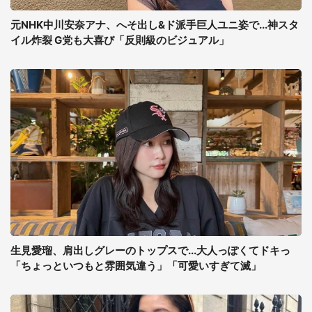
元NHK中川安奈アナ、へそ出し&ド派手巨人ユニ姿で...神スタ
イル炸裂 G党も大喜び「反則級のビジュアル」
生見愛瑠、肩出しグレーのトップスで...大人っぽくてドキっ
「ちょっといつもと雰囲気違う」「可愛いすぎて滅」