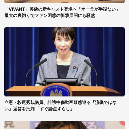
「VIVANT」美貌の新キャスト登場へ「オーラが半端ない」
最大の裏切りでファン困惑の衝撃展開にも騒然
立憲・杉尾秀哉議員、誹謗中傷動画疑惑巡る「流儀ではな
い」返答を批判 「すぐ論点ずらし」