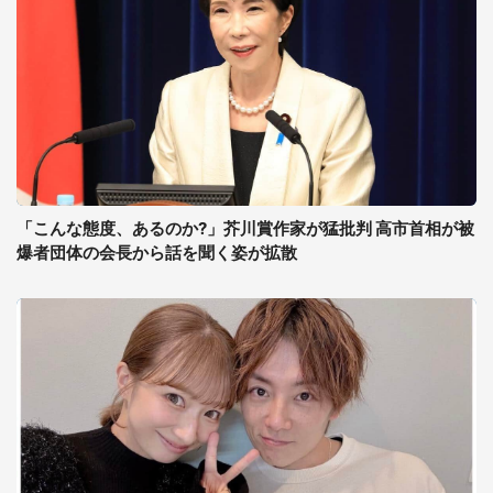
「こんな態度、あるのか?」芥川賞作家が猛批判 高市首相が被
爆者団体の会長から話を聞く姿が拡散