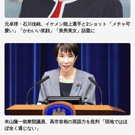
元卓球・石川佳純、イケメン陸上選手と2ショット 「メチャ可
愛い」「かわいい笑顔」「美男美女」話題に
米山隆一前衆院議員、高市首相の英語力を批判 「現地ではほ
ぼ全く通じない」