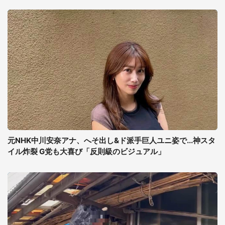
元NHK中川安奈アナ、へそ出し&ド派手巨人ユニ姿で...神スタ
イル炸裂 G党も大喜び「反則級のビジュアル」