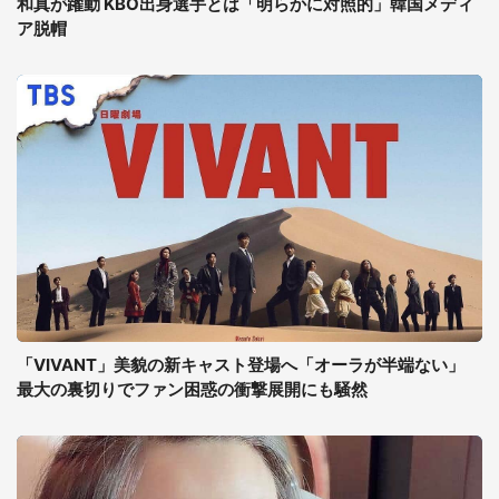
和真が躍動 KBO出身選手とは「明らかに対照的」韓国メディ
ア脱帽
「VIVANT」美貌の新キャスト登場へ「オーラが半端ない」
最大の裏切りでファン困惑の衝撃展開にも騒然