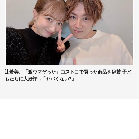
辻希美、「激ウマだった」コストコで買った商品を絶賛 子ど
もたちに大好評...「ヤバくない?」
コンテンツ
関連サイト
ライフ
J-CASTニュース