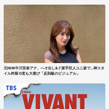
元NHK中川安奈アナ、へそ出し&ド派手巨人ユニ姿で...神スタ
イル炸裂 G党も大喜び「反則級のビジュアル」