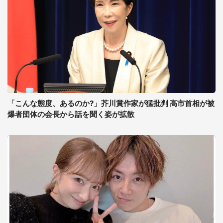
「こんな態度、あるのか?」芥川賞作家が猛批判 高市首相が被
爆者団体の会長から話を聞く姿が拡散