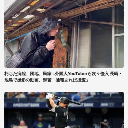
朽ちた病院、団地、民家...外国人YouTuberら次々侵入 長崎・
池島で撮影の動画、県警「通報あれば捜査」