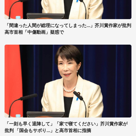
「間違った人間が総理になってしまった...」芥川賞作家が批判
高市首相「中傷動画」疑惑で
「一刻も早く退陣して」「家で寝てください」芥川賞作家が
批判 「国会もサボり...」と高市首相に指摘