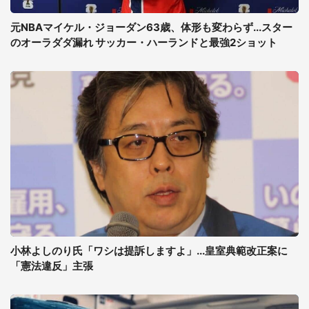
元NBAマイケル・ジョーダン63歳、体形も変わらず...スター
のオーラダダ漏れ サッカー・ハーランドと最強2ショット
小林よしのり氏「ワシは提訴しますよ」...皇室典範改正案に
「憲法違反」主張