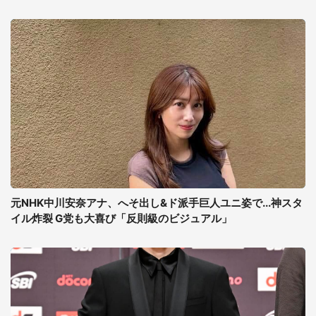
元NHK中川安奈アナ、へそ出し&ド派手巨人ユニ姿で...神スタ
イル炸裂 G党も大喜び「反則級のビジュアル」