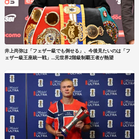
井上尚弥は「フェザー級でも倒せる」、今後見たいのは「フ
ェザー級王座統一戦」...元世界2階級制覇王者が熱望