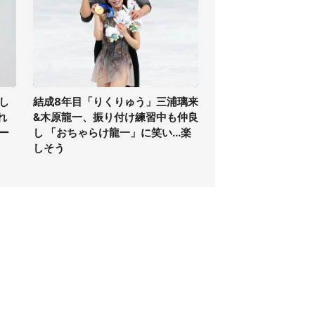
し
結成8年目「りくりゅう」三浦璃来
れ
&木原龍一、振り付け練習中も仲良
ー
し 「おちゃらけ龍一」に笑い...楽
しそう
個人情報保護方針