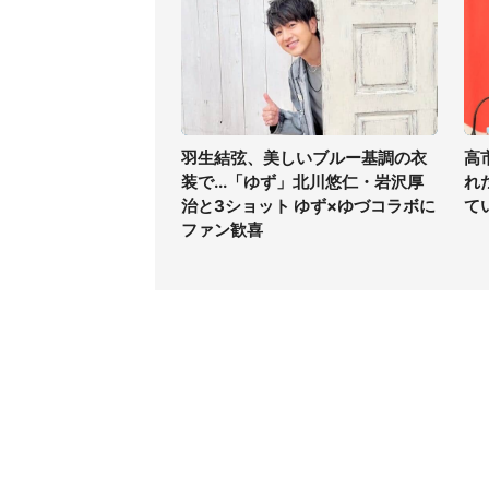
羽生結弦、美しいブルー基調の衣
高
装で...「ゆず」北川悠仁・岩沢厚
れ
治と3ショット ゆず×ゆづコラボに
て
ファン歓喜
コンテンツ
関連サ
ライフ
J-CAS