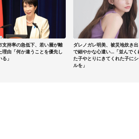
市支持率の急低下、若い層が離
ダレノガレ明美、被災地炊き出
た理由「何か違うことを優先し
で細やかな心遣い...「並んでく
いる」
た子やとりにきてくれた子にシ
ルを」
イト
サイトについて
Tニュース
会社案内