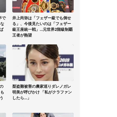
半で
井上尚弥は「フェザー級でも倒せ
くな
る」、今後見たいのは「フェザー
ば
級王座統一戦」...元世界2階級制覇
王者が熱望
の
梨盗難被害の農家巡りダレノガレ
氏も
明美が呼びかけ 「私がクラファン
う
したら...」