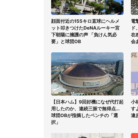
顔面付近の155キロ直球にヘルメ
電
ット叩きつけたDeNAルーキー宮
ド
下朝陽に擁護の声 「負けん気必
在
要」と球団OB
会
【日本ハム】9回好機になぜ代打起
小
用したのか、連続三振で無得点...
す
球団OBが指摘したベンチの「選
違
択」