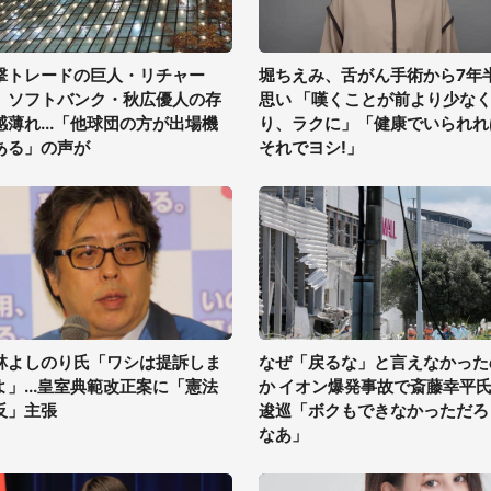
撃トレードの巨人・リチャー
堀ちえみ、舌がん手術から7年
、ソフトバンク・秋広優人の存
思い 「嘆くことが前より少な
感薄れ...「他球団の方が出場機
り、ラクに」「健康でいられれ
ある」の声が
それでヨシ!」
林よしのり氏「ワシは提訴しま
なぜ「戻るな」と言えなかった
よ」...皇室典範改正案に「憲法
か イオン爆発事故で斎藤幸平
反」主張
逡巡「ボクもできなかっただろ
なあ」