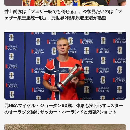
井上尚弥は「フェザー級でも倒せる」、今後見たいのは「フ
ェザー級王座統一戦」...元世界2階級制覇王者が熱望
元NBAマイケル・ジョーダン63歳、体形も変わらず...スター
のオーラダダ漏れ サッカー・ハーランドと最強2ショット