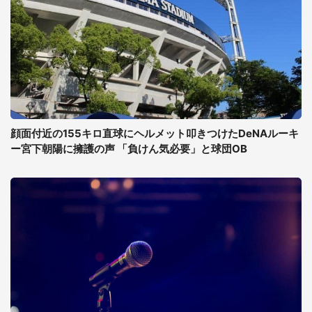
顔面付近の155キロ直球にヘルメット叩きつけたDeNAルーキ
ー宮下朝陽に擁護の声 「負けん気必要」と球団OB