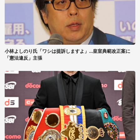
小林よしのり氏「ワシは提訴しますよ」...皇室典範改正案に
「憲法違反」主張