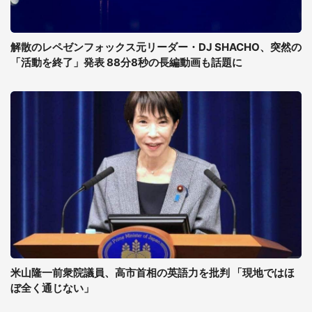
解散のレペゼンフォックス元リーダー・DJ SHACHO、突然の
「活動を終了」発表 88分8秒の長編動画も話題に
米山隆一前衆院議員、高市首相の英語力を批判 「現地ではほ
ぼ全く通じない」