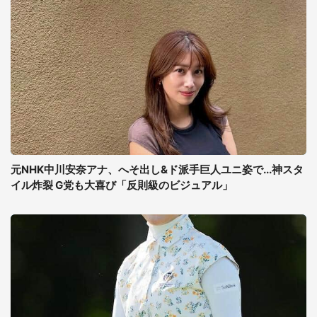
元NHK中川安奈アナ、へそ出し&ド派手巨人ユニ姿で...神スタ
イル炸裂 G党も大喜び「反則級のビジュアル」