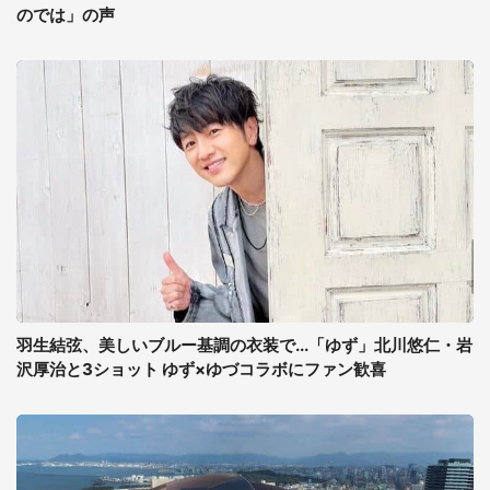
のでは」の声
羽生結弦、美しいブルー基調の衣装で...「ゆず」北川悠仁・岩
沢厚治と3ショット ゆず×ゆづコラボにファン歓喜