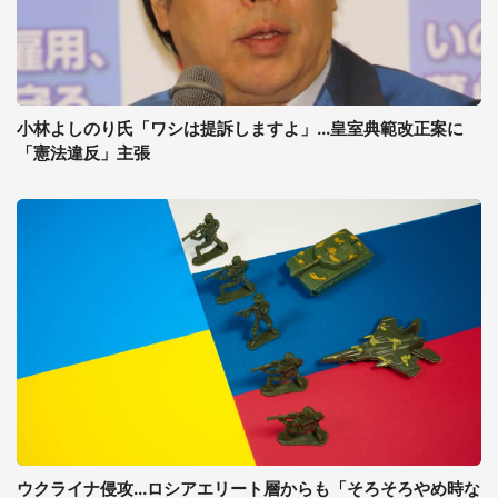
小林よしのり氏「ワシは提訴しますよ」...皇室典範改正案に
「憲法違反」主張
ウクライナ侵攻...ロシアエリート層からも「そろそろやめ時な