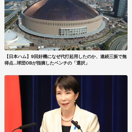
【日本ハム】9回好機になぜ代打起用したのか、連続三振で無
得点...球団OBが指摘したベンチの「選択」