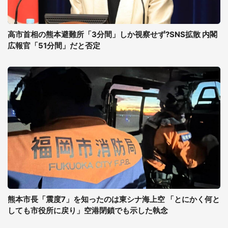
高市首相の熊本避難所「3分間」しか視察せず?SNS拡散 内閣
広報官「51分間」だと否定
熊本市長「震度7」を知ったのは東シナ海上空 「とにかく何と
しても市役所に戻り」空港閉鎖でも示した執念