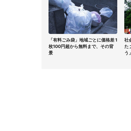
「有料ごみ袋」地域ごとに価格差 1
社
枚100円超から無料まで、その背
た
景
う
コンテンツ
関連サ
ライフ
J-CAS
グルメ
J-CAS