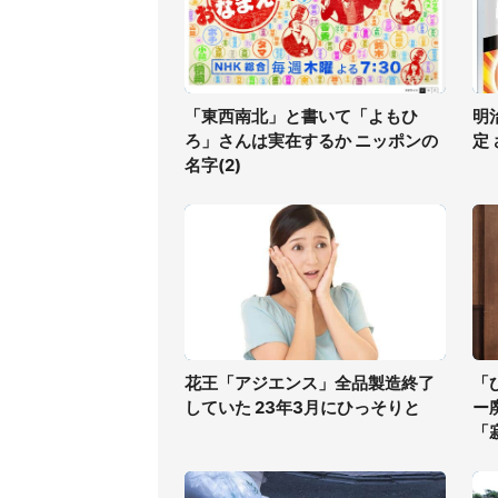
「東西南北」と書いて「よもひ
明
ろ」さんは実在するか ニッポンの
定
名字(2)
花王「アジエンス」全品製造終了
「
していた 23年3月にひっそりと
ー
「