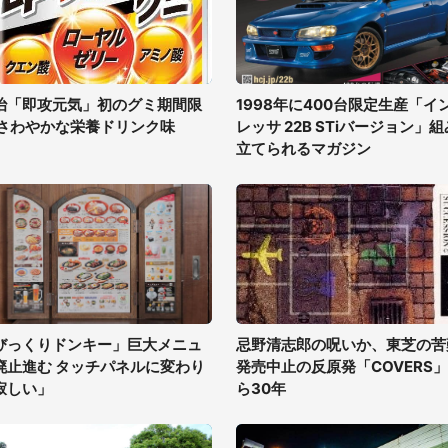
治「即攻元気」初のグミ期間限
1998年に400台限定生産「イ
 さわやかな栄養ドリンク味
レッサ 22B STiバージョン」組
立てられるマガジン
びっくりドンキー」巨大メニュ
忌野清志郎の呪いか、東芝の苦
廃止進む タッチパネルに変わり
発売中止の反原発「COVERS
寂しい」
ら30年