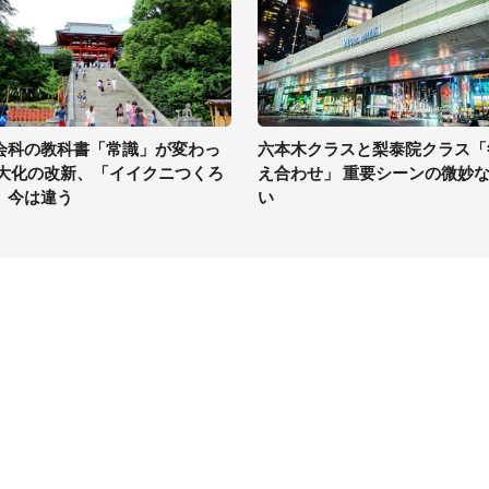
会科の教科書「常識」が変わっ
六本木クラスと梨泰院クラス「
 大化の改新、「イイクニつくろ
え合わせ」 重要シーンの微妙
」今は違う
い
イト
サイトについて
Tニュース
会社案内
Tトレンド
採用情報