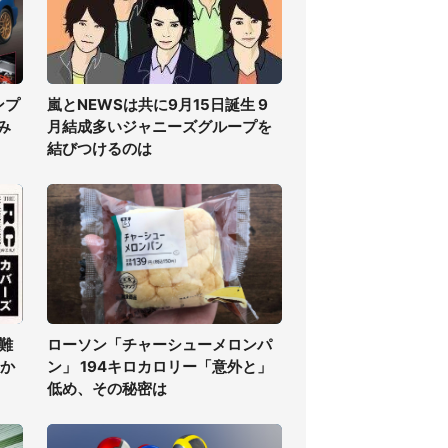
ンプ
嵐とNEWSは共に9月15日誕生 9
み
月結成多いジャニーズグループを
結びつけるのは
難
ローソン「チャーシューメロンパ
」か
ン」 194キロカロリー「意外と」
低め、その秘密は