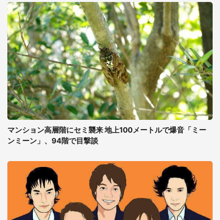
マンション高層階にセミ襲来 地上100メートルで爆音「ミー
ンミーン」、94階で目撃談