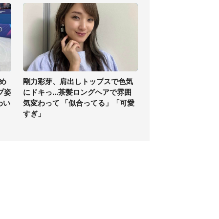
め
剛力彩芽、肩出しトップスで色気
プ姿
にドキっ...茶髪ロングヘアで雰囲
わい
気変わって 「似合ってる」「可愛
すぎ」
個人情報保護方針