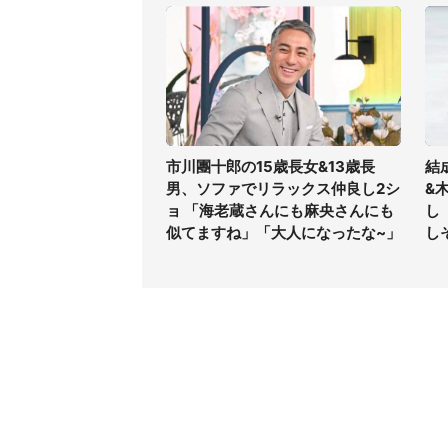
市川團十郎の15歳長女&13歳長
結
男、ソファでリラックス仲良し2シ
&
ョ 「海老蔵さんにも麻央さんにも
し
似てますね」「大人になったな~」
し
コンテンツ
関連サ
ライフ
J-CAS