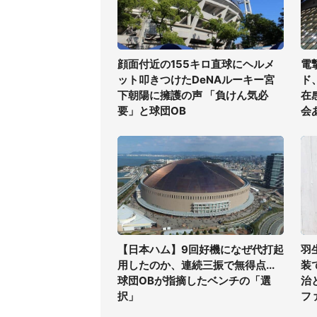
顔面付近の155キロ直球にヘルメ
電
ット叩きつけたDeNAルーキー宮
ド
下朝陽に擁護の声 「負けん気必
在
要」と球団OB
会
【日本ハム】9回好機になぜ代打起
羽
用したのか、連続三振で無得点...
装
球団OBが指摘したベンチの「選
治
択」
フ