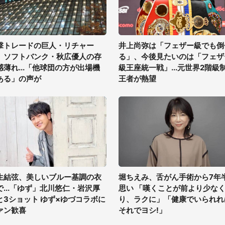
撃トレードの巨人・リチャー
井上尚弥は「フェザー級でも倒
、ソフトバンク・秋広優人の存
る」、今後見たいのは「フェザ
感薄れ...「他球団の方が出場機
級王座統一戦」...元世界2階級
ある」の声が
王者が熱望
生結弦、美しいブルー基調の衣
堀ちえみ、舌がん手術から7年
で...「ゆず」北川悠仁・岩沢厚
思い 「嘆くことが前より少な
と3ショット ゆず×ゆづコラボに
り、ラクに」「健康でいられれ
ァン歓喜
それでヨシ!」