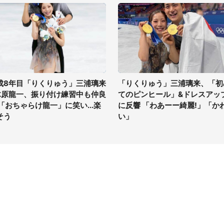
成8年目「りくりゅう」三浦璃来
「りくりゅう」三浦璃来、「初
木原龍一、振り付け練習中も仲良
てのピンヒール」&ドレスアッ
 「おちゃらけ龍一」に笑い...楽
に反響 「わあーー綺麗!」「か
そう
い」
イト
サイトについて
Tニュース
会社案内