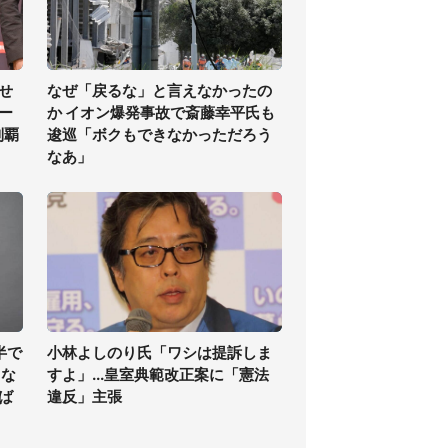
せ
なぜ「戻るな」と言えなかったの
ー
か イオン爆発事故で斎藤幸平氏も
制覇
逡巡「ボクもできなかっただろう
なあ」
半で
小林よしのり氏「ワシは提訴しま
くな
すよ」...皇室典範改正案に「憲法
ば
違反」主張