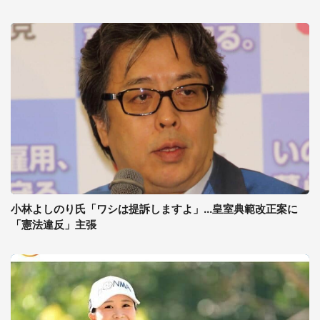
小林よしのり氏「ワシは提訴しますよ」...皇室典範改正案に
「憲法違反」主張