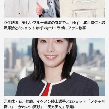
羽生結弦、美しいブルー基調の衣装で...「ゆず」北川悠仁・岩
沢厚治と3ショット ゆず×ゆづコラボにファン歓喜
元卓球・石川佳純、イケメン陸上選手と2ショット 「メチャ可
愛い」「かわいい笑顔」「美男美女」話題に