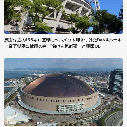
顔面付近の155キロ直球にヘルメット叩きつけたDeNAルーキ
ー宮下朝陽に擁護の声 「負けん気必要」と球団OB