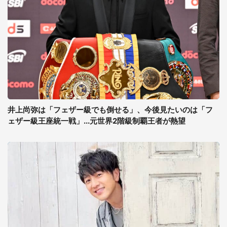
井上尚弥は「フェザー級でも倒せる」、今後見たいのは「フ
ェザー級王座統一戦」...元世界2階級制覇王者が熱望