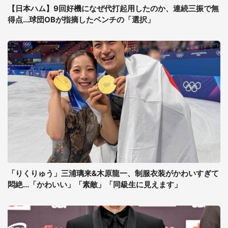
【日本ハム】9回好機になぜ代打起用したのか、連続三振で無
得点...球団OBが指摘したベンチの「選択」
「りくりゅう」三浦璃来&木原龍一、制服衣装がかわいすぎて
悶絶...「かわいい」「素敵」「同級生に見えます」