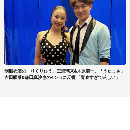
制服衣装の「りくりゅう」三浦璃来&木原龍一、「うたまさ」
吉田唄菜&森田真沙也の4ショに反響 「青春すぎて眩しい」
コンテンツ
関連サイト
ライフ
J-CASTニュース