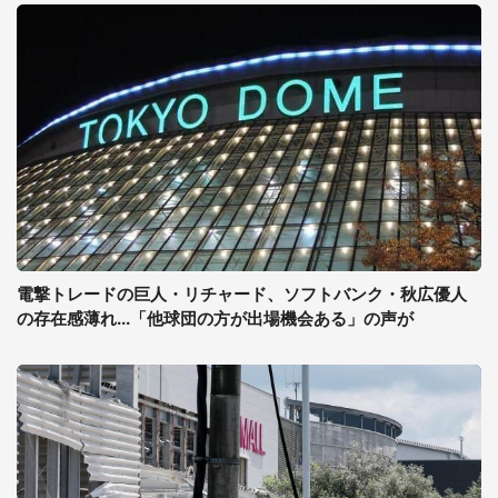
電撃トレードの巨人・リチャード、ソフトバンク・秋広優人
の存在感薄れ...「他球団の方が出場機会ある」の声が