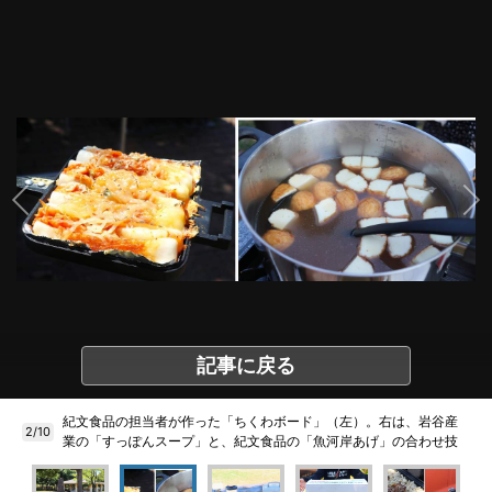
記事に戻る
紀文食品の担当者が作った「ちくわボード」（左）。右は、岩谷産
2/10
業の「すっぽんスープ」と、紀文食品の「魚河岸あげ」の合わせ技