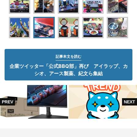
記事本文を読む
企業ツイッター「公式BBQ部」再び アイラップ、カ
シオ、アース製薬、紀文ら集結