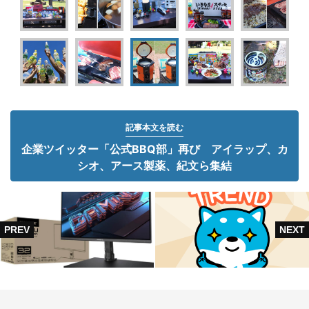
記事本文を読む
企業ツイッター「公式BBQ部」再び アイラップ、カ
シオ、アース製薬、紀文ら集結