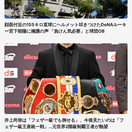
顔面付近の155キロ直球にヘルメット叩きつけたDeNAルーキ
ー宮下朝陽に擁護の声 「負けん気必要」と球団OB
井上尚弥は「フェザー級でも倒せる」、今後見たいのは「フ
ェザー級王座統一戦」...元世界2階級制覇王者が熱望