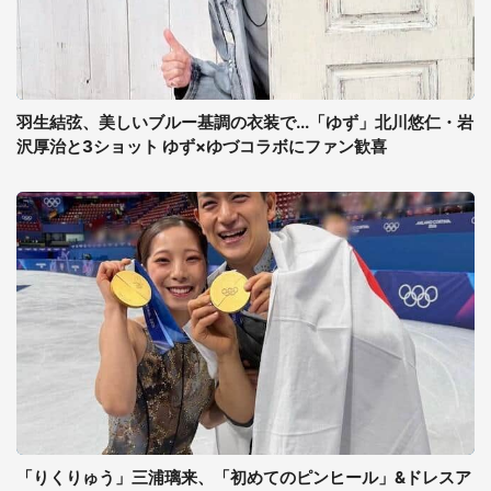
羽生結弦、美しいブルー基調の衣装で...「ゆず」北川悠仁・岩
沢厚治と3ショット ゆず×ゆづコラボにファン歓喜
「りくりゅう」三浦璃来、「初めてのピンヒール」&ドレスア