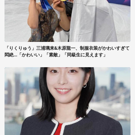
「りくりゅう」三浦璃来&木原龍一、制服衣装がかわいすぎて
悶絶...「かわいい」「素敵」「同級生に見えます」