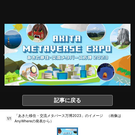
記事に戻る
「あきた移住・交流メタバース万博2023」のイメージ （画像は
1/1
AnyWhereの発表から）