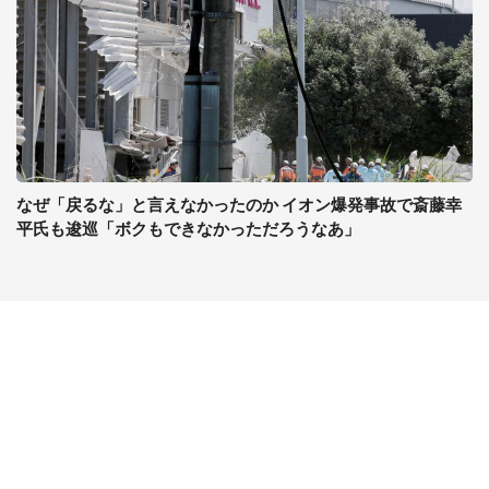
なぜ「戻るな」と言えなかったのか イオン爆発事故で斎藤幸
平氏も逡巡「ボクもできなかっただろうなあ」
コンテンツ
関連サイト
ライフ
J-CASTニュース
グルメ
J-CASTトレンド
デジタル
J-CAST会社ウォッチ