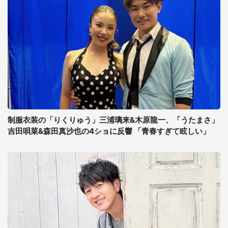
制服衣装の「りくりゅう」三浦璃来&木原龍一、「うたまさ」
吉田唄菜&森田真沙也の4ショに反響 「青春すぎて眩しい」