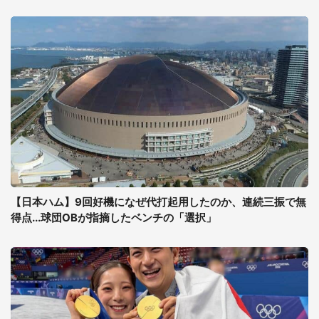
【日本ハム】9回好機になぜ代打起用したのか、連続三振で無
得点...球団OBが指摘したベンチの「選択」