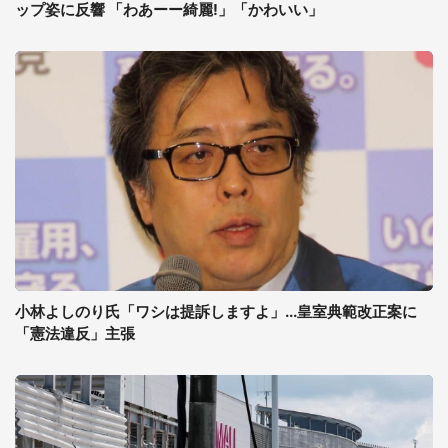
ップ姿に反響 「わあーー綺麗!」「かわいい」
小林よしのり氏「ワシは提訴しますよ」...皇室典範改正案に
「憲法違反」主張