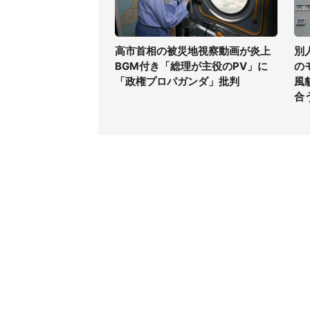
高市首相の被災地視察動画が炎上
別
BGM付き「総理が主役のPV」に
の
「政権プロパガンダ」批判
風
合
コンテンツ
関連サ
ライフ
J-CAS
グルメ
J-CAS
デジタル
J-CA
健康