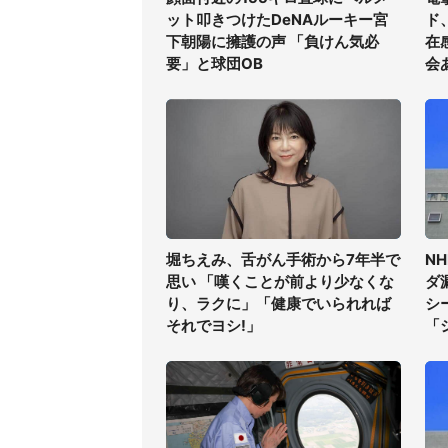
ット叩きつけたDeNAルーキー宮
ド
下朝陽に擁護の声 「負けん気必
在
要」と球団OB
会
堀ちえみ、舌がん手術から7年半で
N
思い 「嘆くことが前より少なくな
ダ
り、ラクに」「健康でいられれば
シ
それでヨシ!」
「