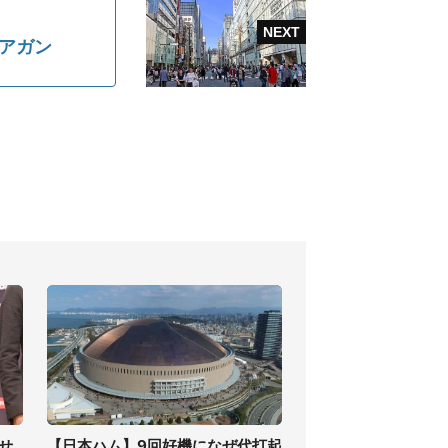
アガン
せ
【日本ハム】9回好機になぜ代打起