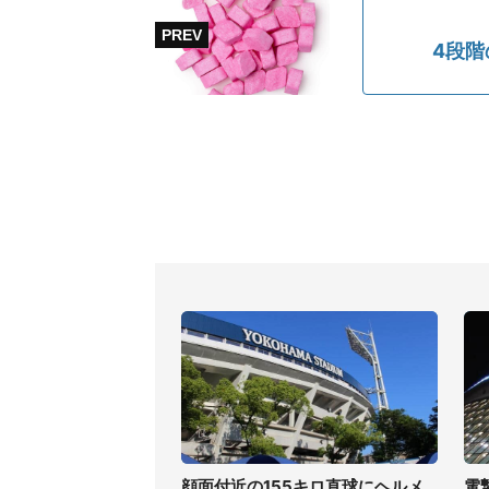
4段
顔面付近の155キロ直球にヘルメ
電