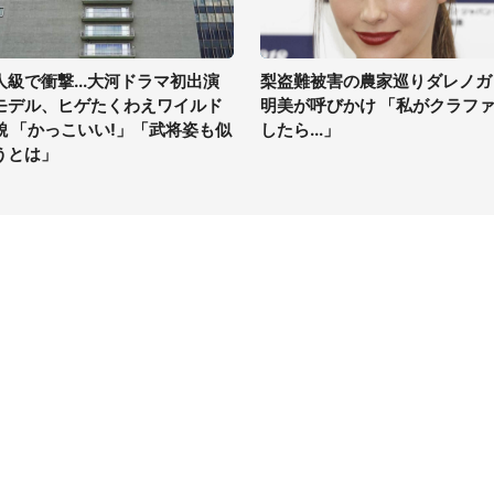
人級で衝撃...大河ドラマ初出演
梨盗難被害の農家巡りダレノガ
モデル、ヒゲたくわえワイルド
明美が呼びかけ 「私がクラフ
貌 「かっこいい!」「武将姿も似
したら...」
うとは」
イト
サイトについて
Tニュース
会社案内
Tトレンド
採用情報
ST会社ウォッチ
お問い合わせ
ニュース読者投稿