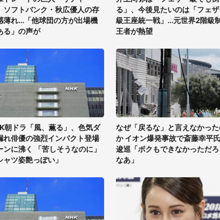
、ソフトバンク・秋広優人の存
る」、今後見たいのは「フェザ
感薄れ...「他球団の方が出場機
級王座統一戦」...元世界2階級
ある」の声が
王者が熱望
HK朝ドラ「風、薫る」、色気ダ
なぜ「戻るな」と言えなかった
漏れ俳優の強烈インパクト登場
か イオン爆発事故で斎藤幸平
ーンに沸く 「苦しそうなのに」
逡巡「ボクもできなかっただろ
シャツ姿艶っぽい」
なあ」