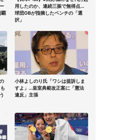
ー
用したのか、連続三振で無得点...
制覇
球団OBが指摘したベンチの「選
択」
の
小林よしのり氏「ワシは提訴しま
氏も
すよ」...皇室典範改正案に「憲法
う
違反」主張