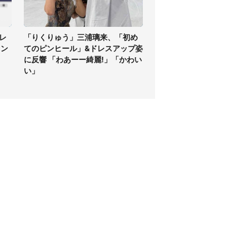
レ
「りくりゅう」三浦璃来、「初め
ァン
てのピンヒール」&ドレスアップ姿
に反響 「わあーー綺麗!」「かわい
い」
個人情報保護方針
サイト利用規約
SNS利用ポリシー
AIポリシー