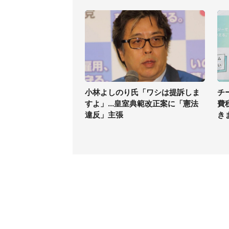
小林よしのり氏「ワシは提訴しま
チ
すよ」...皇室典範改正案に「憲法
費
違反」主張
き
コンテンツ
関連サ