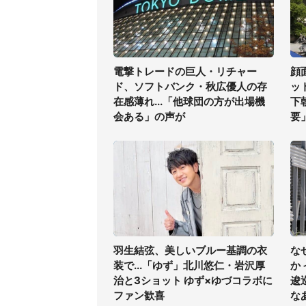
電撃トレードの巨人・リチャー
顔
ド、ソフトバンク・秋広優人の存
ッ
在感薄れ...「他球団の方が出場機
下
会ある」の声が
要
羽生結弦、美しいブルー基調の衣
な
装で...「ゆず」北川悠仁・岩沢厚
か
治と3ショット ゆず×ゆづコラボに
逡
ファン歓喜
な