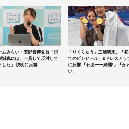
ームみらい・安野貴博党首「消
「りくりゅう」三浦璃来、「初
税減税には、一貫して反対して
てのピンヒール」&ドレスアッ
ました」 説明に反響
に反響 「わあーー綺麗!」「か
い」
イト
サイトについて