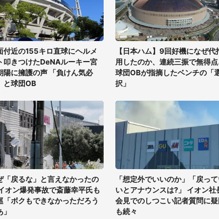
面付近の155キロ直球にヘルメ
【日本ハム】9回好機になぜ代
ト叩きつけたDeNAルーキー宮
用したのか、連続三振で無得点..
朝陽に擁護の声 「負けん気必
球団OBが指摘したベンチの「
」と球団OB
択」
ぜ「戻るな」と言えなかったの
「想定外でいいのか」「戻って
 イオン爆発事故で斎藤幸平氏も
いとアナウンスは?」 イオン社
巡「ボクもできなかっただろう
会見でのしつこい記者質問に疑
あ」
も続々