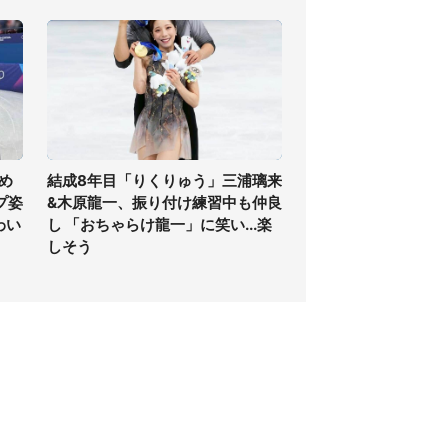
め
結成8年目「りくりゅう」三浦璃来
プ姿
&木原龍一、振り付け練習中も仲良
わい
し 「おちゃらけ龍一」に笑い...楽
しそう