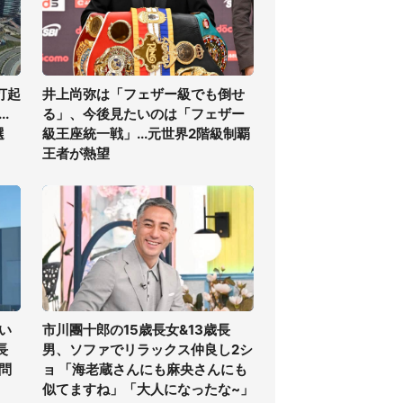
打起
井上尚弥は「フェザー級でも倒せ
.
る」、今後見たいのは「フェザー
選
級王座統一戦」...元世界2階級制覇
王者が熱望
い
市川團十郎の15歳長女&13歳長
長
男、ソファでリラックス仲良し2シ
問
ョ 「海老蔵さんにも麻央さんにも
似てますね」「大人になったな~」