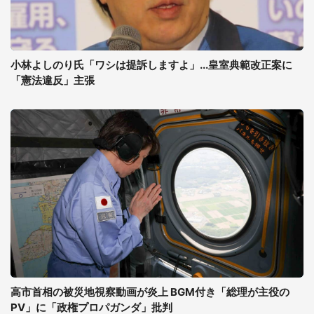
小林よしのり氏「ワシは提訴しますよ」...皇室典範改正案に
「憲法違反」主張
高市首相の被災地視察動画が炎上 BGM付き「総理が主役の
PV」に「政権プロパガンダ」批判