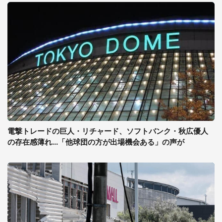
電撃トレードの巨人・リチャード、ソフトバンク・秋広優人
の存在感薄れ...「他球団の方が出場機会ある」の声が