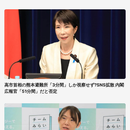
高市首相の熊本避難所「3分間」しか視察せず?SNS拡散 内閣
広報官「51分間」だと否定