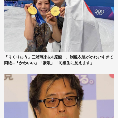
「りくりゅう」三浦璃来&木原龍一、制服衣装がかわいすぎて
悶絶...「かわいい」「素敵」「同級生に見えます」