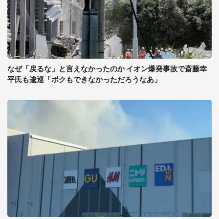
なぜ「戻るな」と言えなかったのか イオン爆発事故で斎藤幸
平氏も逡巡「ボクもできなかっただろうなあ」