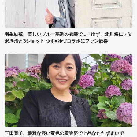
羽生結弦、美しいブルー基調の衣装で...「ゆず」北川悠仁・岩
沢厚治と3ショット ゆず×ゆづコラボにファン歓喜
三田寛子、優雅な淡い黄色の着物姿で上品なたたずまいで