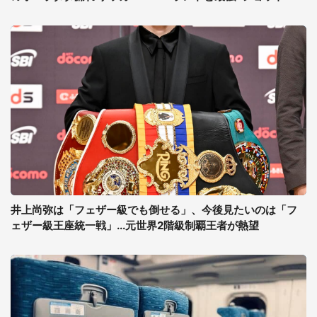
井上尚弥は「フェザー級でも倒せる」、今後見たいのは「フ
ェザー級王座統一戦」...元世界2階級制覇王者が熱望