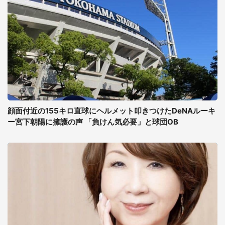
顔面付近の155キロ直球にヘルメット叩きつけたDeNAルーキ
ー宮下朝陽に擁護の声 「負けん気必要」と球団OB