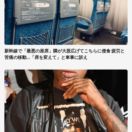
新幹線で「最悪の座席」隣が大股広げてこちらに侵食 疲労と
苦痛の移動...「席を変えて」と車掌に訴え