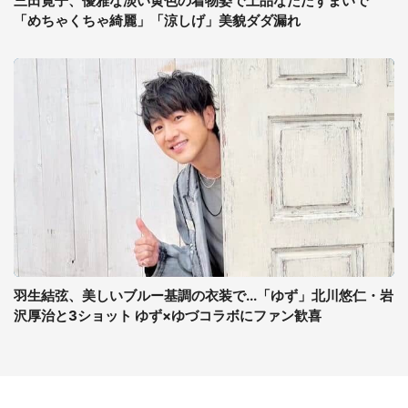
三田寛子、優雅な淡い黄色の着物姿で上品なたたずまいで
「めちゃくちゃ綺麗」「涼しげ」美貌ダダ漏れ
羽生結弦、美しいブルー基調の衣装で...「ゆず」北川悠仁・岩
沢厚治と3ショット ゆず×ゆづコラボにファン歓喜