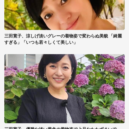
三田寛子、涼しげ淡いグレーの着物姿で変わらぬ美貌 「綺麗
すぎる」「いつも若々しくて美しい」