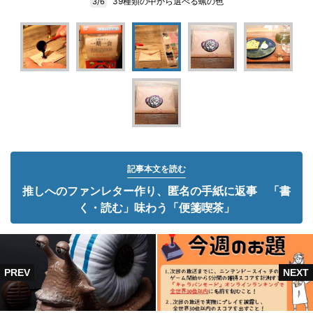
39種類の中から選べる蝋の色
3/6
記事本文を読む
推しへのファンレター作り、匿名の手紙に返事 「書
く・読む」味わう「便箋喫茶」