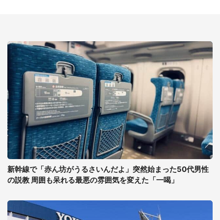
新幹線で「赤ん坊がうるさいんだよ」突然始まった50代男性
の説教 周囲も呆れる最悪の雰囲気を変えた「一喝」