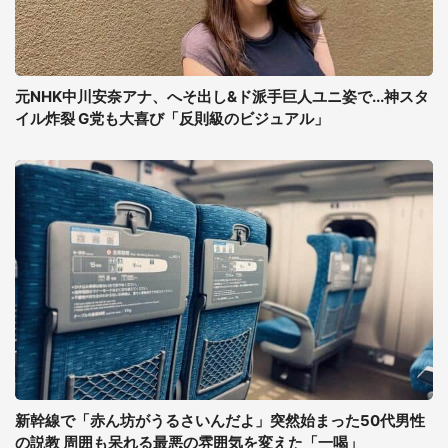
元NHK中川安奈アナ、へそ出し&ド派手巨人ユニ姿で...神スタ
イル炸裂 G党も大喜び「反則級のビジュアル」
新幹線で「赤ん坊がうるさいんだよ」突然始まった50代男性
の説教 周囲も呆れる最悪の雰囲気を変えた「一喝」