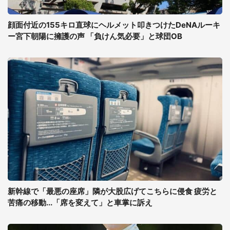
顔面付近の155キロ直球にヘルメット叩きつけたDeNAルーキ
ー宮下朝陽に擁護の声 「負けん気必要」と球団OB
新幹線で「最悪の座席」隣が大股広げてこちらに侵食 疲労と
苦痛の移動...「席を変えて」と車掌に訴え