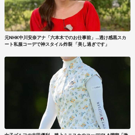
元NHK中川安奈アナ「六本木でのお仕事前」...透け感黒スカ
ート私服コーデで神スタイル炸裂 「美し過ぎです」