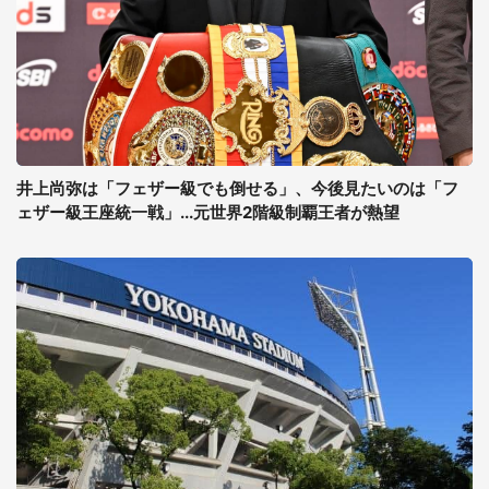
井上尚弥は「フェザー級でも倒せる」、今後見たいのは「フ
ェザー級王座統一戦」...元世界2階級制覇王者が熱望