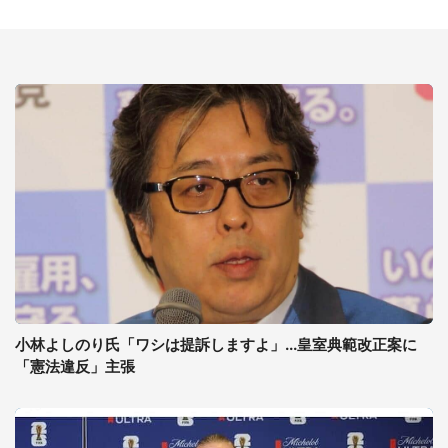
小林よしのり氏「ワシは提訴しますよ」...皇室典範改正案に
「憲法違反」主張