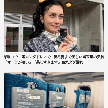
柴咲コウ、黒ロングドレスで...後ろ姿まで美しい国宝級の美貌
「オーラが凄い」「美しすぎます」色気ダダ漏れ