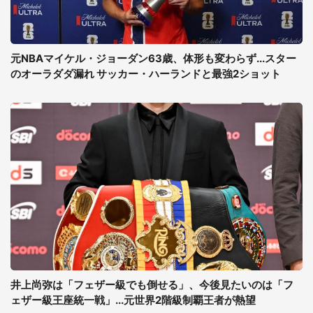
元NBAマイケル・ジョーダン63歳、体形も変わらず...スター
のオーラダダ漏れ サッカー・ハーランドと最強2ショット
井上尚弥は「フェザー級でも倒せる」、今後見たいのは「フ
ェザー級王座統一戦」...元世界2階級制覇王者が熱望