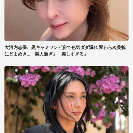
大河内志保、黒キャミワンピ姿で色気ダダ漏れ 変わらぬ美貌
にどよめき...「美人過ぎ」「美しすぎる」