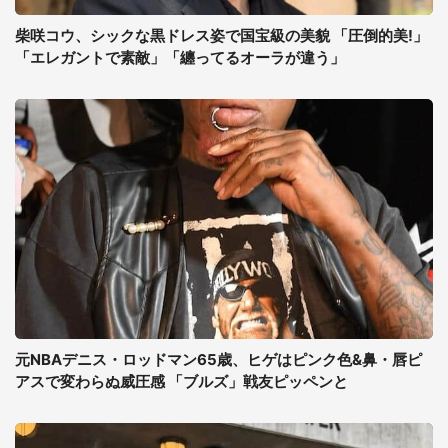
柴咲コウ、シックな黒ドレス姿で国宝級の美貌 「圧倒的美!」
「エレガントで素敵」「纏ってるオーラが違う」
元NBAデニス・ロッドマン65歳、ヒゲはピンク色&鼻・唇ピ
アスで変わらぬ威圧感 「ブルズ」戦友ピッペンと