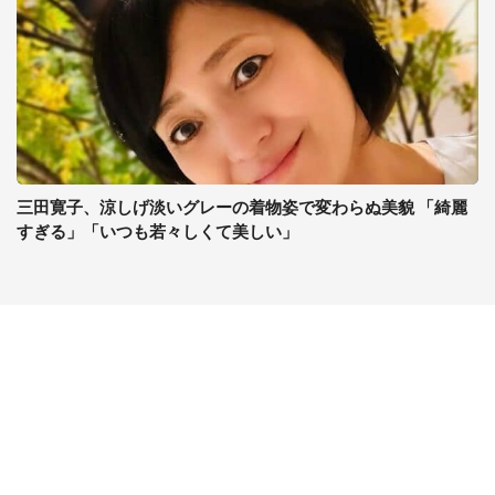
三田寛子、涼しげ淡いグレーの着物姿で変わらぬ美貌 「綺麗
すぎる」「いつも若々しくて美しい」
コンテンツ
関連サイト
ライフ
J-CASTニュース
グルメ
J-CASTトレンド
デジタル
J-CAST会社ウォッチ