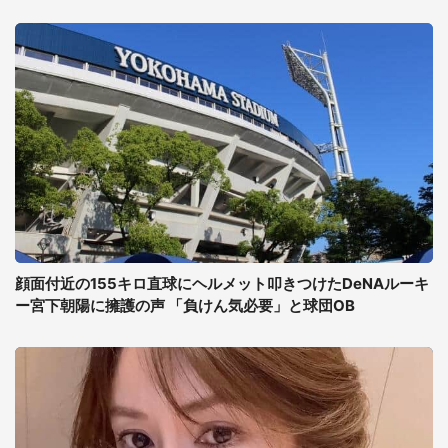
顔面付近の155キロ直球にヘルメット叩きつけたDeNAルーキ
ー宮下朝陽に擁護の声 「負けん気必要」と球団OB