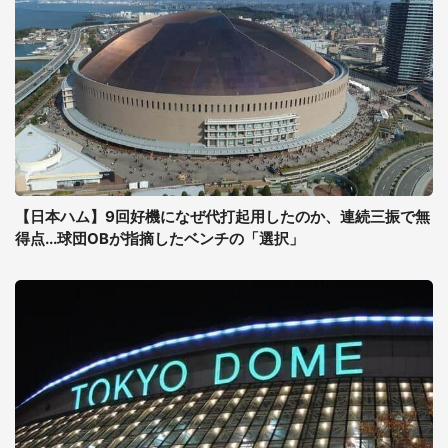
【日本ハム】9回好機になぜ代打起用したのか、連続三振で無
得点...球団OBが指摘したベンチの「選択」