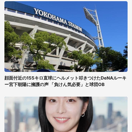
顔面付近の155キロ直球にヘルメット叩きつけたDeNAルーキ
ー宮下朝陽に擁護の声 「負けん気必要」と球団OB