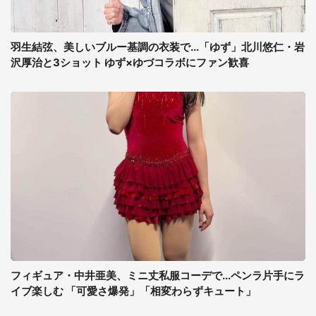
羽生結弦、美しいブルー基調の衣装で...「ゆず」北川悠仁・岩
沢厚治と3ショット ゆず×ゆづコラボにファン歓喜
フィギュア・中井亜美、ミニ丈私服コーデで...ペンラ片手にラ
イブ楽しむ 「可愛さ爆発」「相変わらずキュート」