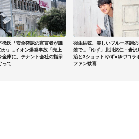
下徹氏「安全確認の宣言者が誰
羽生結弦、美しいブルー基調の
のか」...イオン爆発事故「売上
装で...「ゆず」北川悠仁・岩沢
を金庫に」テナント会社の指示
治と3ショット ゆず×ゆづコラ
ぐって
ファン歓喜
イト
サイトについて
Tニュース
会社案内
Tトレンド
採用情報