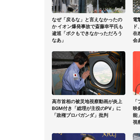
なぜ「戻るな」と言えなかったの
電
か イオン爆発事故で斎藤幸平氏も
ド
逡巡「ボクもできなかっただろう
在
なあ」
会
高市首相の被災地視察動画が炎上
「
BGM付き「総理が主役のPV」に
映
「政権プロパガンダ」批判
能
視