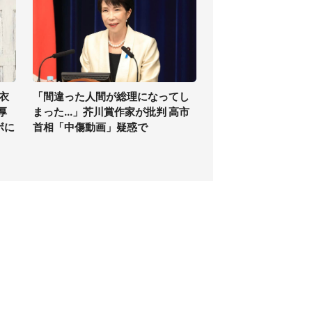
衣
「間違った人間が総理になってし
厚
まった...」芥川賞作家が批判 高市
ボに
首相「中傷動画」疑惑で
個人情報保護方針
サイト利用規約