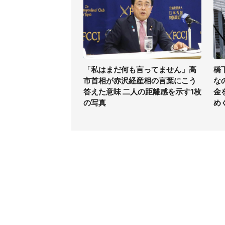
「私はまだ何も言ってません」高
橋
市首相が赤沢経産相の言葉にこう
な
答えた意味 二人の距離感を示す1枚
金
の写真
め
コンテンツ
関連サ
ライフ
J-CAS
グルメ
J-CAS