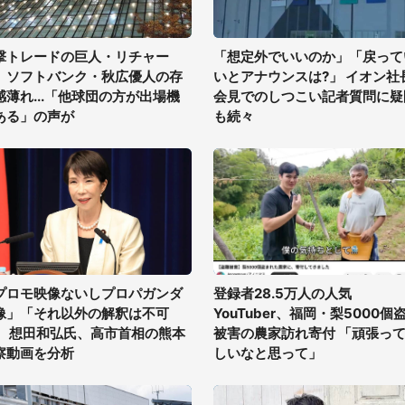
撃トレードの巨人・リチャー
「想定外でいいのか」「戻って
、ソフトバンク・秋広優人の存
いとアナウンスは?」 イオン社
感薄れ...「他球団の方が出場機
会見でのしつこい記者質問に疑
ある」の声が
も続々
プロモ映像ないしプロパガンダ
登録者28.5万人の人気
像」「それ以外の解釈は不可
YouTuber、福岡・梨5000個
」 想田和弘氏、高市首相の熊本
被害の農家訪れ寄付 「頑張っ
察動画を分析
しいなと思って」