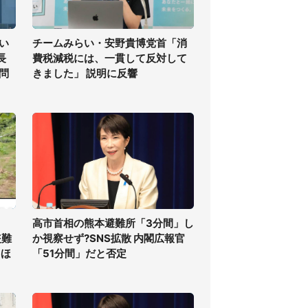
い
チームみらい・安野貴博党首「消
長
費税減税には、一貫して反対して
問
きました」 説明に反響
高市首相の熊本避難所「3分間」し
盗難
か視察せず?SNS拡散 内閣広報官
てほ
「51分間」だと否定