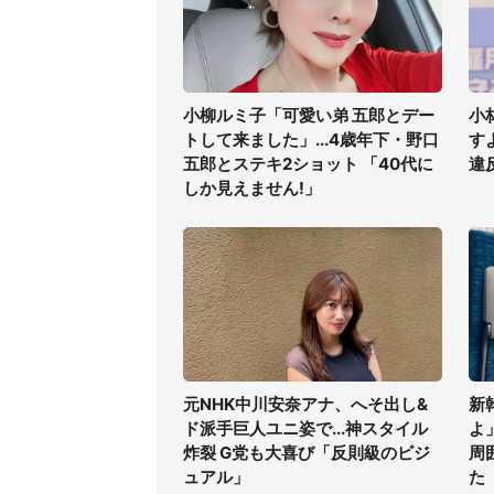
小柳ルミ子「可愛い弟 五郎とデー
小
トして来ました」...4歳年下・野口
す
五郎とステキ2ショット 「40代に
違
しか見えません!」
元NHK中川安奈アナ、へそ出し&
新
ド派手巨人ユニ姿で...神スタイル
よ
炸裂 G党も大喜び「反則級のビジ
周
ュアル」
た