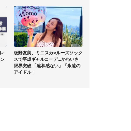
レ
板野友美、ミニスカ×ルーズソック
ァン
スで平成ギャルコーデ...かわいさ
限界突破 「違和感ない」「永遠の
アイドル」