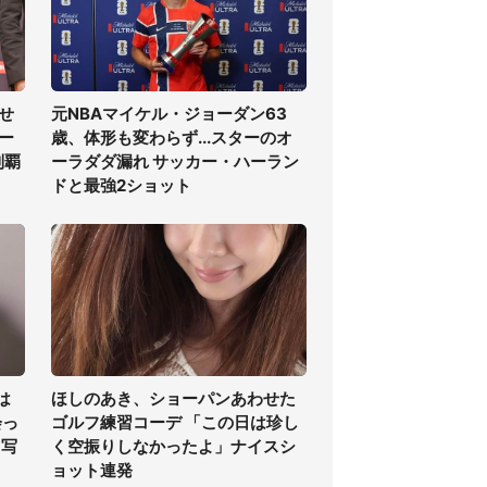
せ
元NBAマイケル・ジョーダン63
ー
歳、体形も変わらず...スターのオ
制覇
ーラダダ漏れ サッカー・ハーラン
ドと最強2ショット
は
ほしのあき、ショーパンあわせた
会っ
ゴルフ練習コーデ 「この日は珍し
フ写
く空振りしなかったよ」ナイスシ
ョット連発