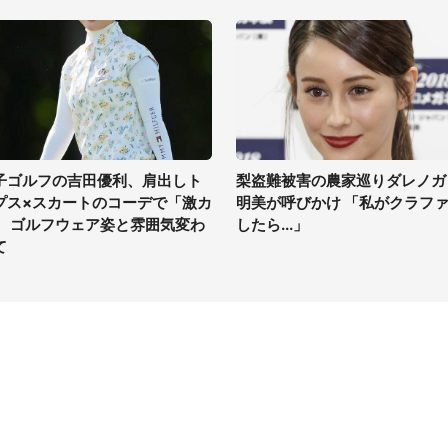
子ゴルフの吉田優利、肩出しト
梨盗難被害の農家巡りダレノガ
プス×スカートのコーデで「激カ
明美が呼びかけ 「私がクラフ
」 ゴルフウェア姿と雰囲気変わ
したら...」
て
イト
サイトについて