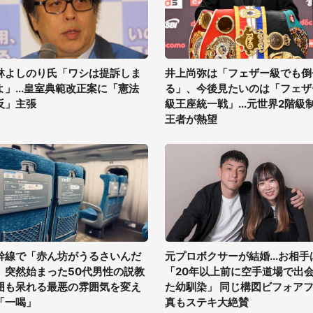
林よしのり氏「ワシは提訴しま
井上尚弥は「フェザー級でも倒
よ」...皇室典範改正案に「憲法
る」、今後見たいのは「フェザ
反」主張
級王座統一戦」...元世界2階級
王者が熱望
幹線で「赤ん坊がうるさいんだ
元プロボクサーが結婚...お相手
」突然始まった50代男性の説教
「20年以上前に空手道場で出
囲も呆れる最悪の雰囲気を変え
た幼馴染」 同じ構図ビフォア
「一喝」
真もステキ大絶賛