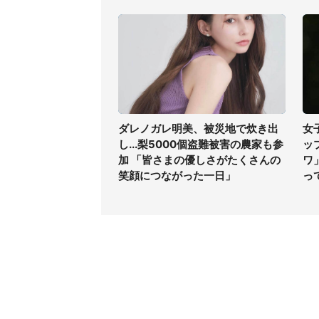
ダレノガレ明美、被災地で炊き出
女
し...梨5000個盗難被害の農家も参
ッ
加 「皆さまの優しさがたくさんの
ワ
笑顔につながった一日」
っ
コンテンツ
関連サ