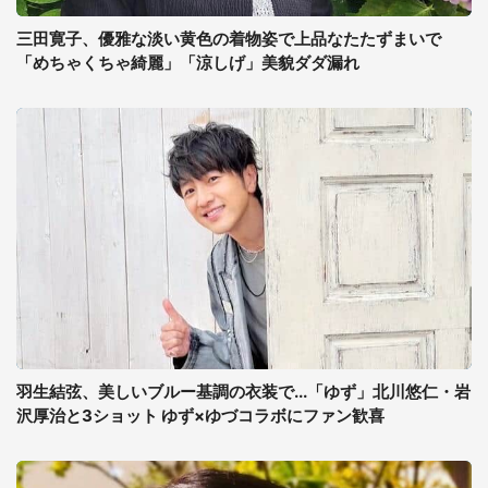
三田寛子、優雅な淡い黄色の着物姿で上品なたたずまいで
「めちゃくちゃ綺麗」「涼しげ」美貌ダダ漏れ
羽生結弦、美しいブルー基調の衣装で...「ゆず」北川悠仁・岩
沢厚治と3ショット ゆず×ゆづコラボにファン歓喜