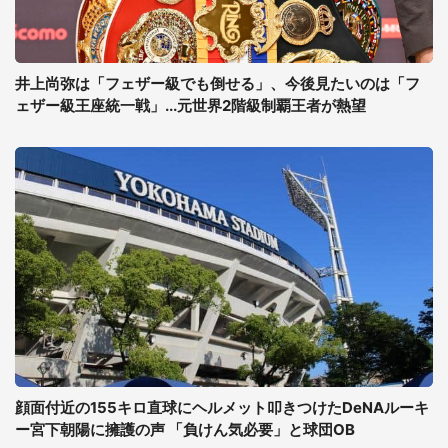
井上尚弥は「フェザー級でも倒せる」、今後見たいのは「フ
ェザー級王座統一戦」...元世界2階級制覇王者が熱望
顔面付近の155キロ直球にヘルメット叩きつけたDeNAルーキ
ー宮下朝陽に擁護の声 「負けん気必要」と球団OB