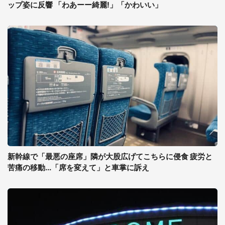
ップ姿に反響 「わあーー綺麗!」「かわいい」
新幹線で「最悪の座席」隣が大股広げてこちらに侵食 疲労と
苦痛の移動...「席を変えて」と車掌に訴え