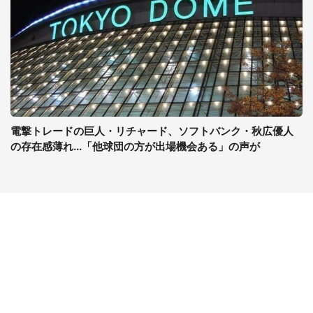
電撃トレードの巨人・リチャード、ソフトバンク・秋広優人
の存在感薄れ...「他球団の方が出場機会ある」の声が
コンテンツ
関連サイト
ライフ
J-CASTニュース
グルメ
J-CASTトレンド
デジタル
J-CAST会社ウォッチ