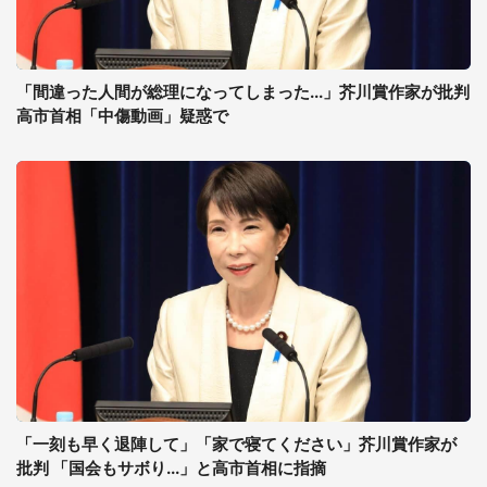
「間違った人間が総理になってしまった...」芥川賞作家が批判
高市首相「中傷動画」疑惑で
「一刻も早く退陣して」「家で寝てください」芥川賞作家が
批判 「国会もサボり...」と高市首相に指摘