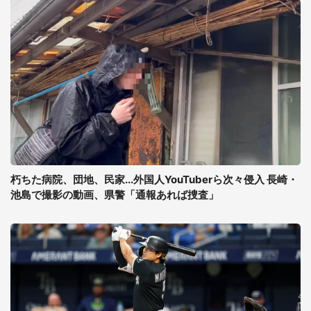
朽ちた病院、団地、民家...外国人YouTuberら次々侵入 長崎・
池島で撮影の動画、県警「通報あれば捜査」