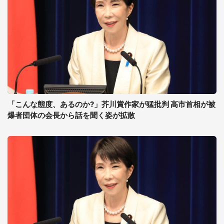
「こんな態度、あるのか?」芥川賞作家が猛批判 高市首相が被
爆者団体の会長から話を聞く姿が拡散