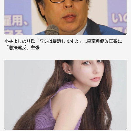
小林よしのり氏「ワシは提訴しますよ」...皇室典範改正案に
「憲法違反」主張