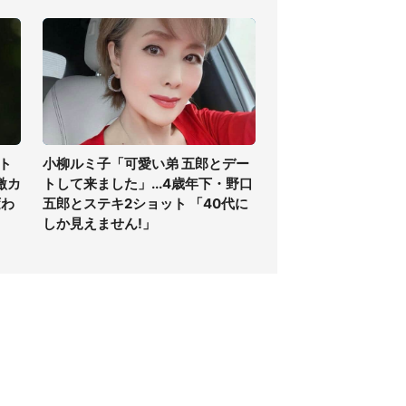
ト
小柳ルミ子「可愛い弟 五郎とデー
激カ
トして来ました」...4歳年下・野口
変わ
五郎とステキ2ショット 「40代に
しか見えません!」