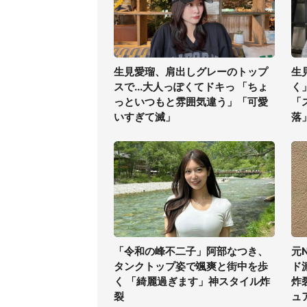
生見愛瑠、肩出しグレーのトップ
生
スで...大人っぽくてドキっ 「ちょ
く
っといつもと雰囲気違う」「可愛
「
いすぎて滅」
落
「令和の峰不二子」阿部なつき、
元
タンクトップ姿で颯爽と街中を歩
ド
く 「綺麗過ぎます」神スタイル炸
炸
裂
ュ