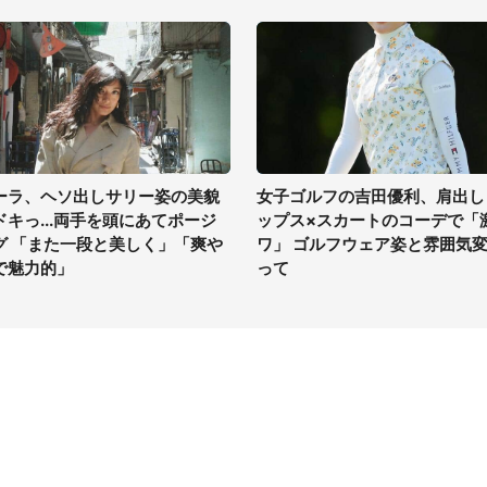
ーラ、ヘソ出しサリー姿の美貌
女子ゴルフの吉田優利、肩出し
ドキっ...両手を頭にあてポージ
ップス×スカートのコーデで「
グ 「また一段と美しく」「爽や
ワ」 ゴルフウェア姿と雰囲気
で魅力的」
って
イト
サイトについて