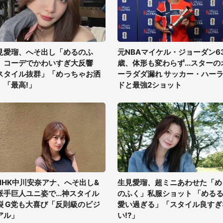
見愛瑠、へそ出し「めるのふ
元NBAマイケル・ジョーダン6
」コーデでかわいすぎ大反響
歳、体形も変わらず...スターの
スタイル抜群」「めっちゃお洒
ーラダダ漏れ サッカー・ハー
」「最高!」
ドと最強2ショット
NHK中川安奈アナ、へそ出し&
生見愛瑠、超ミニあわせた「め
派手巨人ユニ姿で...神スタイル
のふく」私服ショット 「める
裂 G党も大喜び「反則級のビジ
愛い過ぎる」「スタイル良すぎ
アル」
い!?」