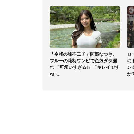
「令和の峰不二子」阿部なつき、
ロ
ブルーの花柄ワンピで色気ダダ漏
に
れ 「可愛いすぎる!」「キレイです
ン
ね~」
か
コンテンツ
関連サ