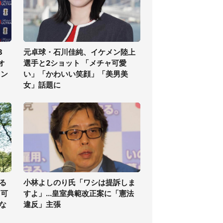
3
元卓球・石川佳純、イケメン陸上
オ
選手と2ショット 「メチャ可愛
ラン
い」「かわいい笑顔」「美男美
女」話題に
る
小林よしのり氏「ワシは提訴しま
る可
すよ」...皇室典範改正案に「憲法
な
違反」主張