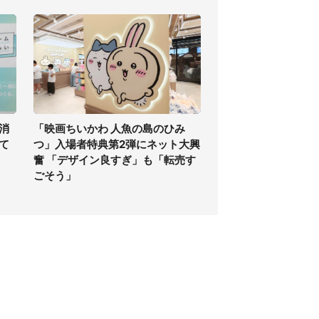
消
「映画ちいかわ 人魚の島のひみ
て
つ」入場者特典第2弾にネット大興
奮 「デザイン良すぎ」も「転売す
ごそう」