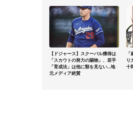
【ドジャース】スクーバル獲得は
「
「スカウトの努力の賜物」、若手
り
「育成法」は他に類を見ない...地
十
元メディア絶賛
コンテンツ
関連サ