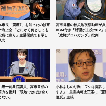
本市長「震度7」を知ったのは東
高市首相の被災地視察動画が炎
ナ海上空 「とにかく何としても
BGM付き「総理が主役のPV」
役所に戻り」空港閉鎖でも示し
「政権プロパガンダ」批判
執念
山隆一前衆院議員、高市首相の
小林よしのり氏「ワシは提訴し
語力を批判 「現地ではほぼ全く
すよ」...皇室典範改正案に「憲
じない」
違反」主張