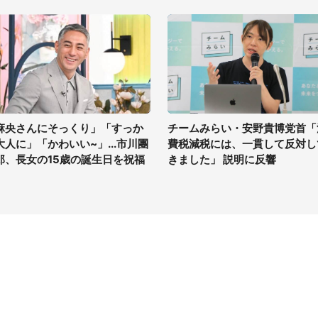
麻央さんにそっくり」「すっか
チームみらい・安野貴博党首「
大人に」「かわいい~」...市川團
費税減税には、一貫して反対し
郎、長女の15歳の誕生日を祝福
きました」 説明に反響
イト
サイトについて