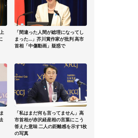
上
「間違った人間が総理になってし
に
まった...」芥川賞作家が批判 高市
首相「中傷動画」疑惑で
ま
「私はまだ何も言ってません」高
法
市首相が赤沢経産相の言葉にこう
答えた意味 二人の距離感を示す1枚
の写真