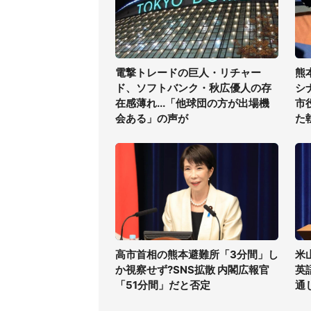
電撃トレードの巨人・リチャー
熊
ド、ソフトバンク・秋広優人の存
シ
在感薄れ...「他球団の方が出場機
市
会ある」の声が
た
高市首相の熊本避難所「3分間」し
米
か視察せず?SNS拡散 内閣広報官
英
「51分間」だと否定
通