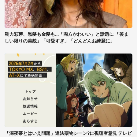
剛力彩芽、黒髪も金髪も...「両方かわいい」と話題に 「羨ま
しい限りの美貌」「可愛すぎ」「どんどんお綺麗に」
「深夜帯とはいえ問題」違法薬物シーン?に視聴者意見 テレビ