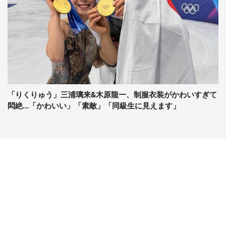
「りくりゅう」三浦璃来&木原龍一、制服衣装がかわいすぎて
悶絶...「かわいい」「素敵」「同級生に見えます」
コンテンツ
関連サイト
ライフ
J-CASTニュース
グルメ
J-CASTトレンド
デジタル
J-CAST会社ウォッチ