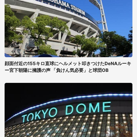
顔面付近の155キロ直球にヘルメット叩きつけたDeNAルーキ
ー宮下朝陽に擁護の声 「負けん気必要」と球団OB