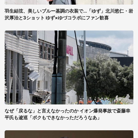
羽生結弦、美しいブルー基調の衣装で...「ゆず」北川悠仁・岩
沢厚治と3ショット ゆず×ゆづコラボにファン歓喜
なぜ「戻るな」と言えなかったのか イオン爆発事故で斎藤幸
平氏も逡巡「ボクもできなかっただろうなあ」