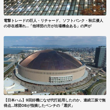
電撃トレードの巨人・リチャード、ソフトバンク・秋広優人
の存在感薄れ...「他球団の方が出場機会ある」の声が
【日本ハム】9回好機になぜ代打起用したのか、連続三振で無
得点...球団OBが指摘したベンチの「選択」