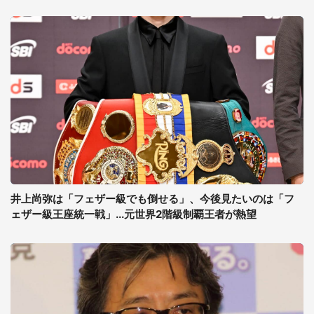
井上尚弥は「フェザー級でも倒せる」、今後見たいのは「フ
ェザー級王座統一戦」...元世界2階級制覇王者が熱望