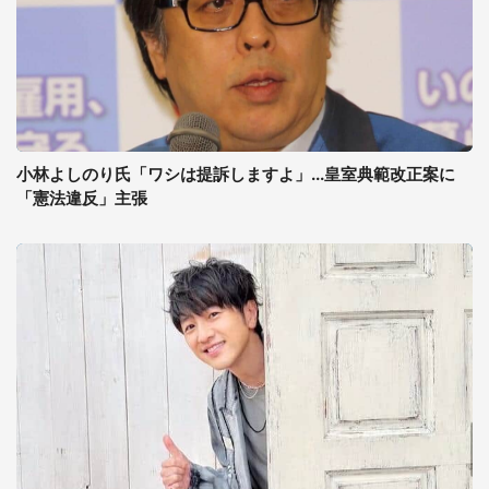
小林よしのり氏「ワシは提訴しますよ」...皇室典範改正案に
「憲法違反」主張