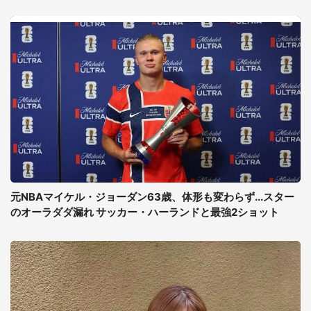
元NBAマイケル・ジョーダン63歳、体形も変わらず...スター
のオーラダダ漏れ サッカー・ハーランドと最強2ショット