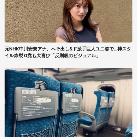
元NHK中川安奈アナ、へそ出し&ド派手巨人ユニ姿で...神スタ
イル炸裂 G党も大喜び「反則級のビジュアル」