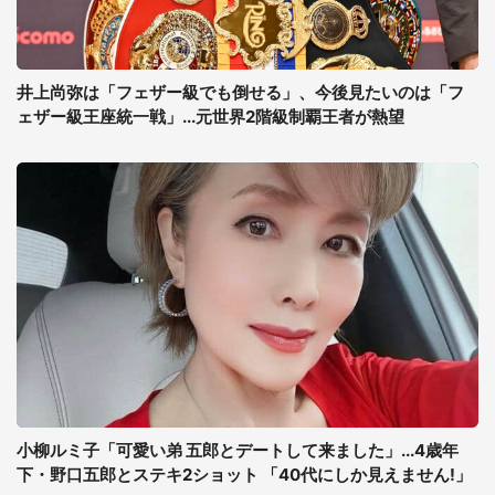
井上尚弥は「フェザー級でも倒せる」、今後見たいのは「フ
ェザー級王座統一戦」...元世界2階級制覇王者が熱望
小柳ルミ子「可愛い弟 五郎とデートして来ました」...4歳年
下・野口五郎とステキ2ショット 「40代にしか見えません!」