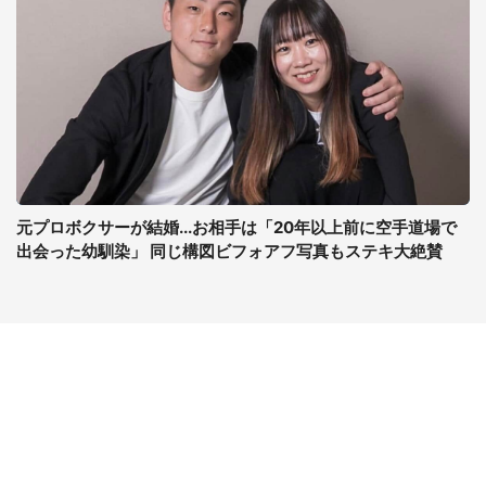
元プロボクサーが結婚...お相手は「20年以上前に空手道場で
出会った幼馴染」 同じ構図ビフォアフ写真もステキ大絶賛
コンテンツ
関連サイト
ライフ
J-CASTニュース
グルメ
J-CASTトレンド