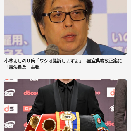
小林よしのり氏「ワシは提訴しますよ」...皇室典範改正案に
「憲法違反」主張