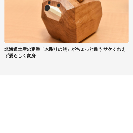
北海道土産の定番「木彫りの熊」がちょっと違う サケくわえ
ず愛らしく変身
コンテンツ
関連サイト
ライフ
J-CASTニュース
グルメ
J-CASTトレンド
デジタル
J-CAST会社ウォッチ