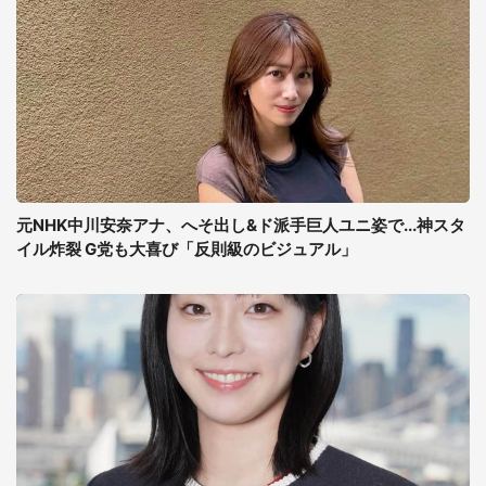
元NHK中川安奈アナ、へそ出し&ド派手巨人ユニ姿で...神スタ
イル炸裂 G党も大喜び「反則級のビジュアル」