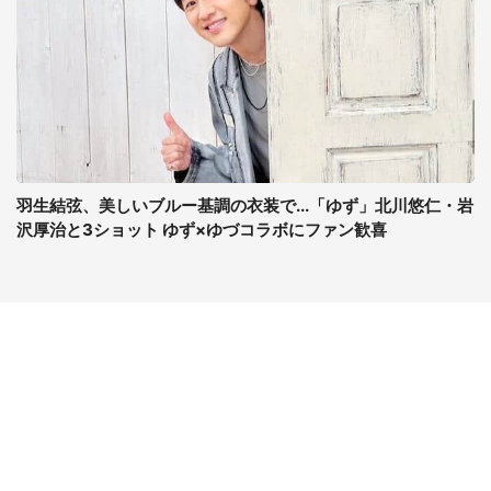
羽生結弦、美しいブルー基調の衣装で...「ゆず」北川悠仁・岩
沢厚治と3ショット ゆず×ゆづコラボにファン歓喜
コンテンツ
関連サイト
ライフ
J-CASTニュース
グルメ
J-CASTトレンド
デジタル
J-CAST会社ウォッチ