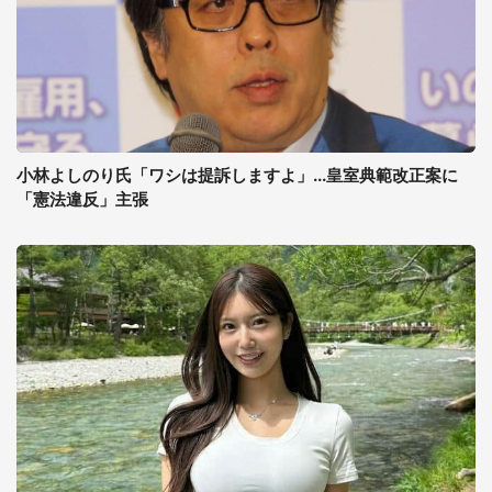
小林よしのり氏「ワシは提訴しますよ」...皇室典範改正案に
「憲法違反」主張