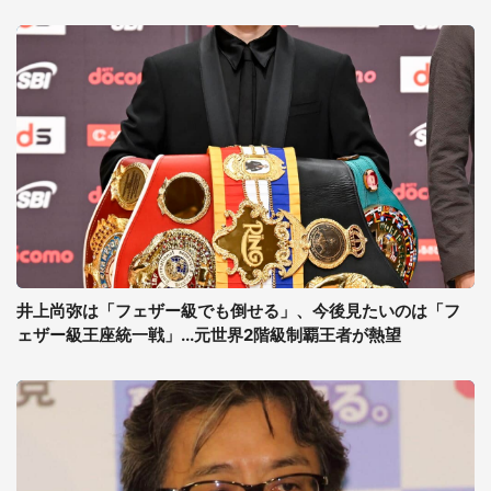
井上尚弥は「フェザー級でも倒せる」、今後見たいのは「フ
ェザー級王座統一戦」...元世界2階級制覇王者が熱望