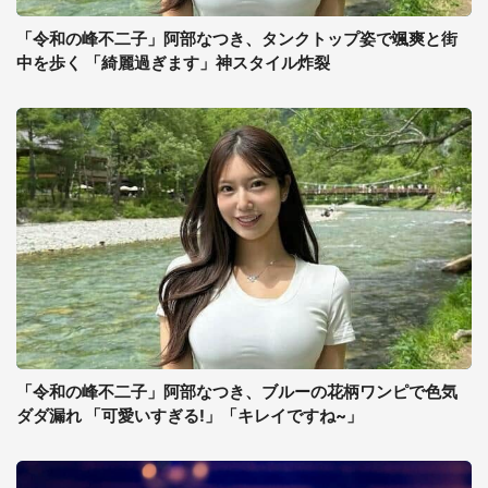
「令和の峰不二子」阿部なつき、タンクトップ姿で颯爽と街
中を歩く 「綺麗過ぎます」神スタイル炸裂
「令和の峰不二子」阿部なつき、ブルーの花柄ワンピで色気
ダダ漏れ 「可愛いすぎる!」「キレイですね~」