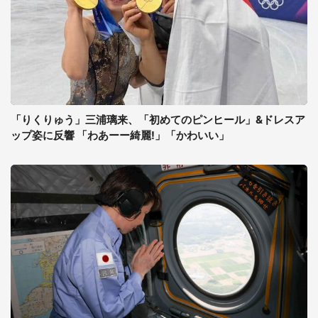
「りくりゅう」三浦璃来、「初めてのピンヒール」&ドレスア
ップ姿に反響 「わあーー綺麗!」「かわいい」