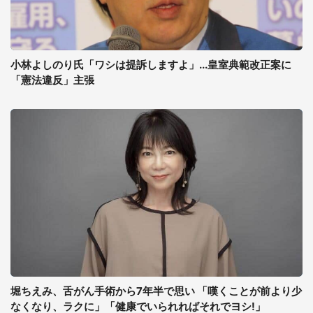
小林よしのり氏「ワシは提訴しますよ」...皇室典範改正案に
「憲法違反」主張
堀ちえみ、舌がん手術から7年半で思い 「嘆くことが前より少
なくなり、ラクに」「健康でいられればそれでヨシ!」