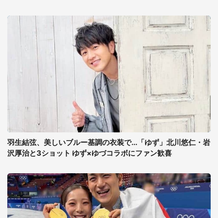
羽生結弦、美しいブルー基調の衣装で...「ゆず」北川悠仁・岩
沢厚治と3ショット ゆず×ゆづコラボにファン歓喜