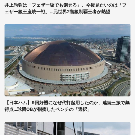
井上尚弥は「フェザー級でも倒せる」、今後見たいのは「フ
ェザー級王座統一戦」...元世界2階級制覇王者が熱望
【日本ハム】9回好機になぜ代打起用したのか、連続三振で無
得点...球団OBが指摘したベンチの「選択」