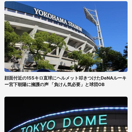
顔面付近の155キロ直球にヘルメット叩きつけたDeNAルーキ
ー宮下朝陽に擁護の声 「負けん気必要」と球団OB