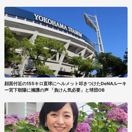
顔面付近の155キロ直球にヘルメット叩きつけたDeNAルーキ
ー宮下朝陽に擁護の声 「負けん気必要」と球団OB