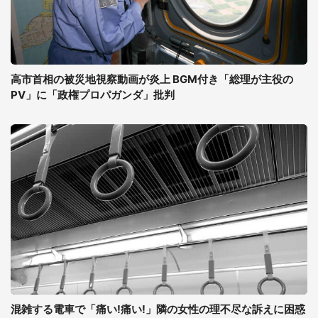
高市首相の被災地視察動画が炎上 BGM付き「総理が主役の
PV」に「政権プロパガンダ」批判
混雑する電車で「痛い!痛い!」隣の女性の理不尽な訴えに困惑