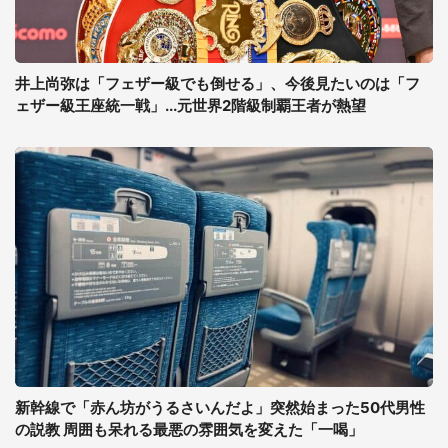
井上尚弥は「フェザー級でも倒せる」、今後見たいのは「フ
ェザー級王座統一戦」...元世界2階級制覇王者が熱望
新幹線で「赤ん坊がうるさいんだよ」突然始まった50代男性
の説教 周囲も呆れる最悪の雰囲気を変えた「一喝」