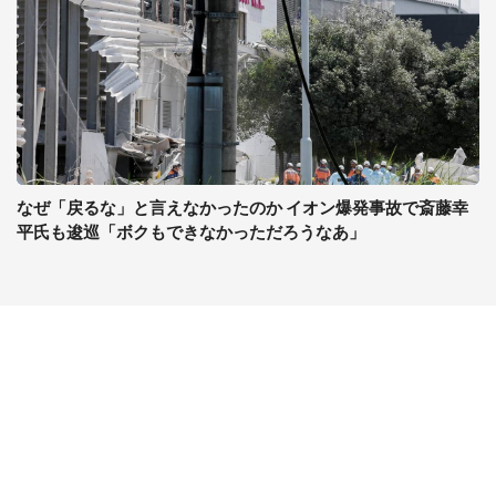
なぜ「戻るな」と言えなかったのか イオン爆発事故で斎藤幸
平氏も逡巡「ボクもできなかっただろうなあ」
コンテンツ
関連サイト
ライフ
J-CASTニュース
グルメ
J-CASTトレンド
デジタル
J-CAST会社ウォッチ