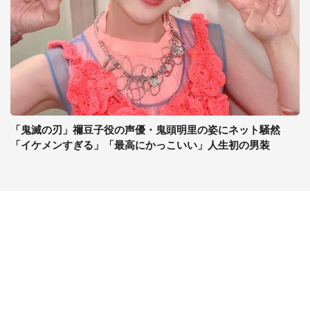
「鬼滅の刃」禰豆子役の声優・鬼頭明里の姿にネット騒然
「イケメンすぎる」「最高にかっこいい」人生初の男装
コンテンツ
関連サイト
ライフ
J-CASTニュース
グルメ
J-CASTトレンド
デジタル
J-CAST会社ウォッチ