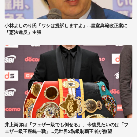
小林よしのり氏「ワシは提訴しますよ」...皇室典範改正案に
「憲法違反」主張
井上尚弥は「フェザー級でも倒せる」、今後見たいのは「フ
ェザー級王座統一戦」...元世界2階級制覇王者が熱望