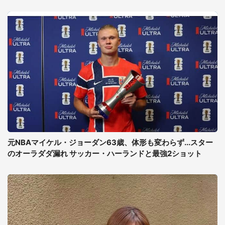
元NBAマイケル・ジョーダン63歳、体形も変わらず...スター
のオーラダダ漏れ サッカー・ハーランドと最強2ショット