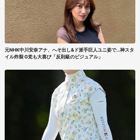
元NHK中川安奈アナ、へそ出し&ド派手巨人ユニ姿で...神スタ
イル炸裂 G党も大喜び「反則級のビジュアル」